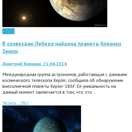
Наука
В созвездии Лебедя найдена планета-близнец
Земли
Дмитрий Клюшин, 21.04.2014
Международная группа астрономов, работающая с данными
космического телескопа Kepler, сообщила об обнаружении
внесолнечной планеты Kepler-186f. Её уникальность на
данный момент заключается в том, что это …
Читать ..
Нет