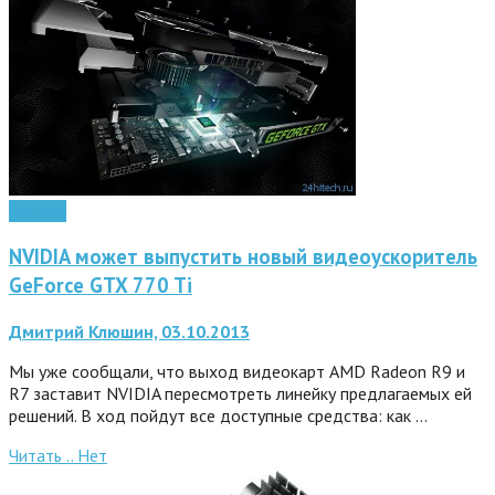
Железо
NVIDIA может выпустить новый видеоускоритель
GeForce GTX 770 Ti
Дмитрий Клюшин, 03.10.2013
Мы уже сообщали, что выход видеокарт AMD Radeon R9 и
R7 заставит NVIDIA пересмотреть линейку предлагаемых ей
решений. В ход пойдут все доступные средства: как …
Читать ..
Нет