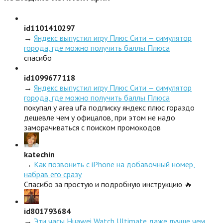
id1101410297
→
Яндекс выпустил игру Плюс Сити — симулятор
города, где можно получить баллы Плюса
спасибо
id1099677118
→
Яндекс выпустил игру Плюс Сити — симулятор
города, где можно получить баллы Плюса
покупал у area ufa подписку яндекс плюс гораздо
дешевле чем у офицалов, при этом не надо
заморачиваться с поиском промокодов
katechin
→
Как позвонить с iPhone на добавочный номер,
набрав его сразу
Спасибо за простую и подробную инструкцию 🔥
id801793684
→
Эти часы Huawei Watch Ultimate даже лучше чем