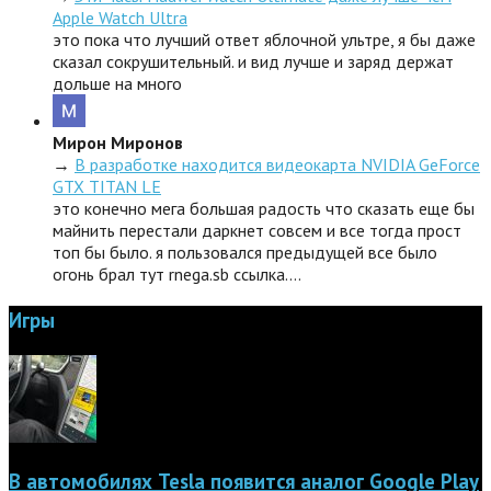
Apple Watch Ultra
это пока что лучший ответ яблочной ультре, я бы даже
сказал сокрушительный. и вид лучше и заряд держат
дольше на много
Мирон Миронов
→
В разработке находится видеокарта NVIDIA GeForce
GTX TITAN LE
это конечно мега большая радость что сказать еще бы
майнить перестали даркнет совсем и все тогда прост
топ бы было. я пользовался предыдущей все было
огонь брал тут rnega.sb ссылка.…
Игры
В автомобилях Tesla появится аналог Google Play