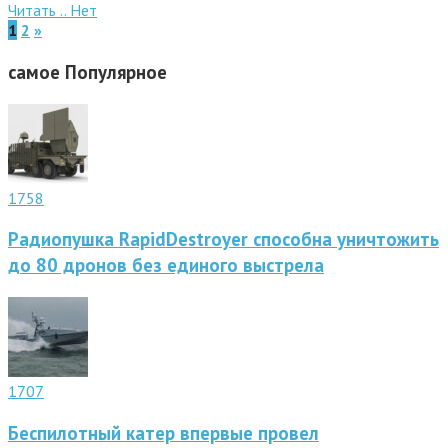
Читать ..
Нет
1
2
»
самое
Популярное
1758
Радиопушка RapidDestroyer способна уничтожить
до 80 дронов без единого выстрела
1707
Беспилотный катер впервые провел