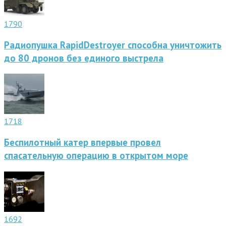
1790
Радиопушка RapidDestroyer способна уничтожить
до 80 дронов без единого выстрела
1718
Беспилотный катер впервые провел
спасательную операцию в открытом море
1692