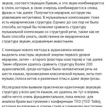
звуков, соответствующих буквам, и эти звуки комбинируются
в слоги, которые, в свою очередь комбинируются в слова,
фразы и так далее. Получается иерархия, которую мы
улавливаем интуитивно. В музыкальных композициях тоже
есть иерархическая структура. Однако до сих пор не было
способа, который бы позволил сравнить структуру
музыкальной композиции со структурой речи, также как не
было способа узнать, свойственна ли иерархическая
структура звукам, издаваемым животными.
С помощью нового метода в аудиозаписи можно
выделить кластеры звуковой энергии первого уровня
иерархии, затем – второго (кластеры кластеров) и так далее.
Таким образом удалось сравнить структуру более 200
аудиозаписей, среди которых была человеческая речь на
шести языках, произведения классической музыки, хиты поп-
музыки, голоса китов и различных птиц и даже звуки грозы.
Исследователи выявили практически идентичную звуковую
структуру у всех шести языков, но удалось ли тут и впрямь
найти нечто очень фундаментальное, пока неясно: для
анализа брали выступления с конференции TED (TED Talks),
которые выдержаны в одном стиле и одинаково выстроены.