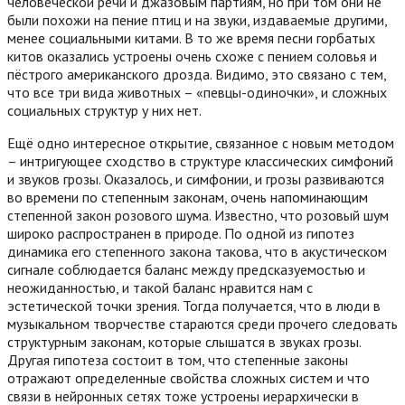
человеческой речи и джазовым партиям, но при том они не
были похожи на пение птиц и на звуки, издаваемые другими,
менее социальными китами. В то же время песни горбатых
китов оказались устроены очень схоже с пением соловья и
пёстрого американского дрозда. Видимо, это связано с тем,
что все три вида животных – «певцы-одиночки», и сложных
социальных структур у них нет.
Ещё одно интересное открытие, связанное с новым методом
– интригующее сходство в структуре классических симфоний
и звуков грозы. Оказалось, и симфонии, и грозы развиваются
во времени по степенным законам, очень напоминающим
степенной закон розового шума. Известно, что розовый шум
широко распространен в природе. По одной из гипотез
динамика его степенного закона такова, что в акустическом
сигнале соблюдается баланс между предсказуемостью и
неожиданностью, и такой баланс нравится нам с
эстетической точки зрения. Тогда получается, что в люди в
музыкальном творчестве стараются среди прочего следовать
структурным законам, которые слышатся в звуках грозы.
Другая гипотеза состоит в том, что степенные законы
отражают определенные свойства сложных систем и что
связи в нейронных сетях тоже устроены иерархически в