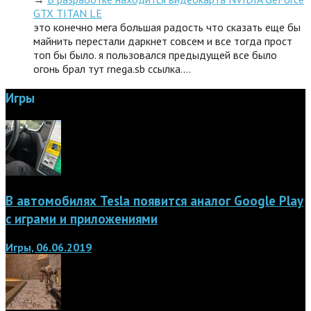
GTX TITAN LE
это конечно мега большая радость что сказать еще бы
майнить перестали даркнет совсем и все тогда прост
топ бы было. я пользовался предыдущей все было
огонь брал тут rnega.sb ссылка.…
Игры
В автомобилях Tesla появится аналог Google Play
с играми и приложениями
Игры, 06.06.2019