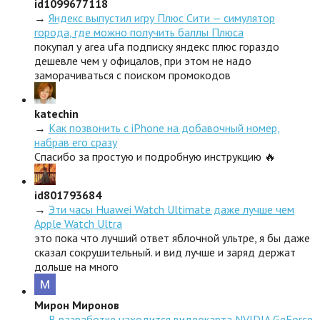
id1099677118
→
Яндекс выпустил игру Плюс Сити — симулятор
города, где можно получить баллы Плюса
покупал у area ufa подписку яндекс плюс гораздо
дешевле чем у офицалов, при этом не надо
заморачиваться с поиском промокодов
katechin
→
Как позвонить с iPhone на добавочный номер,
набрав его сразу
Спасибо за простую и подробную инструкцию 🔥
id801793684
→
Эти часы Huawei Watch Ultimate даже лучше чем
Apple Watch Ultra
это пока что лучший ответ яблочной ультре, я бы даже
сказал сокрушительный. и вид лучше и заряд держат
дольше на много
Мирон Миронов
→
В разработке находится видеокарта NVIDIA GeForce