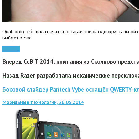
Qualcomm обещала начать поставки новой однокристальной сис
выйдет в мае.
Pantech
Вперед
CeBIT 2014: компания из Сколково предст
Назад
Razer разработала механические переключа
Боковой слайдер Pantech Vybe оснащён QWERTY-к
Мобильные технологии, 26.05.2014