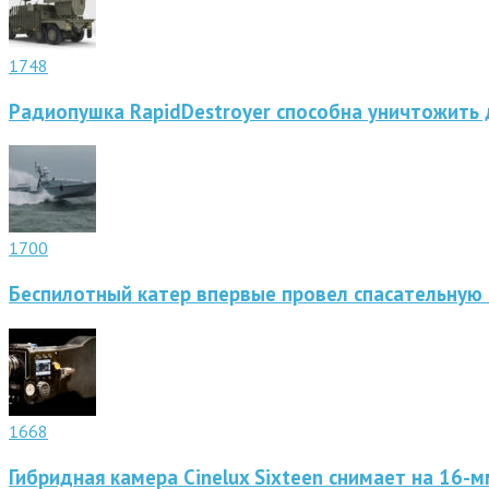
1748
Радиопушка RapidDestroyer способна уничтожить 
1700
Беспилотный катер впервые провел спасательную
1668
Гибридная камера Cinelux Sixteen снимает на 16-