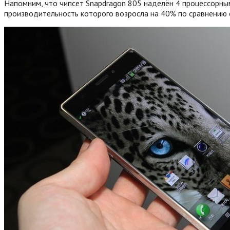
Напомним, что чипсет Snapdragon 805 наделён 4 процессорным
производительность которого возросла на 40% по сравнению 