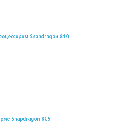
процессором Snapdragon 810
орме Snapdragon 805