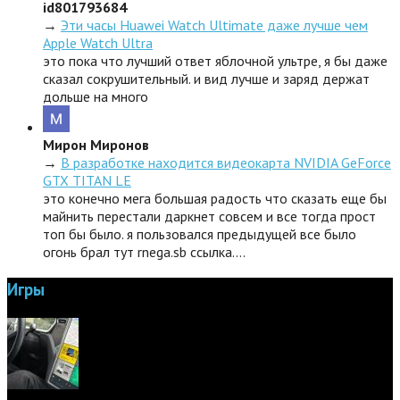
id801793684
→
Эти часы Huawei Watch Ultimate даже лучше чем
Apple Watch Ultra
это пока что лучший ответ яблочной ультре, я бы даже
сказал сокрушительный. и вид лучше и заряд держат
дольше на много
Мирон Миронов
→
В разработке находится видеокарта NVIDIA GeForce
GTX TITAN LE
это конечно мега большая радость что сказать еще бы
майнить перестали даркнет совсем и все тогда прост
топ бы было. я пользовался предыдущей все было
огонь брал тут rnega.sb ссылка.…
Игры