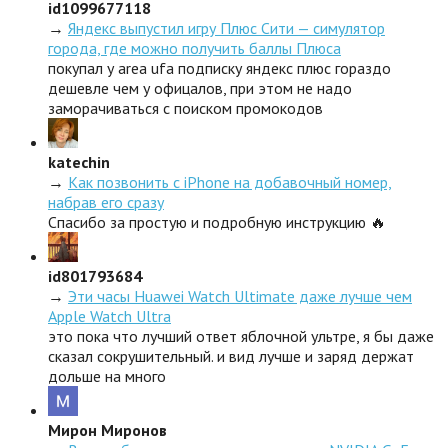
id1099677118
→
Яндекс выпустил игру Плюс Сити — симулятор
города, где можно получить баллы Плюса
покупал у area ufa подписку яндекс плюс гораздо
дешевле чем у офицалов, при этом не надо
заморачиваться с поиском промокодов
katechin
→
Как позвонить с iPhone на добавочный номер,
набрав его сразу
Спасибо за простую и подробную инструкцию 🔥
id801793684
→
Эти часы Huawei Watch Ultimate даже лучше чем
Apple Watch Ultra
это пока что лучший ответ яблочной ультре, я бы даже
сказал сокрушительный. и вид лучше и заряд держат
дольше на много
Мирон Миронов