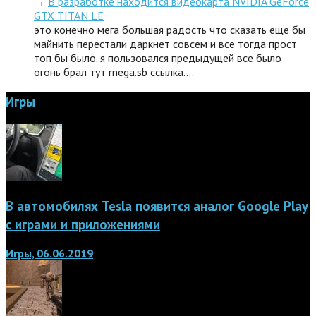
→
В разработке находится видеокарта NVIDIA GeForce
GTX TITAN LE
это конечно мега большая радость что сказать еще бы
майнить перестали даркнет совсем и все тогда прост
топ бы было. я пользовался предыдущей все было
огонь брал тут rnega.sb ссылка.…
Игры
В автомобилях Tesla появится аналог Google Play
с играми и приложениями
Игры, 06.06.2019