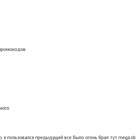
 промокодов
много
. я пользовался предыдущей все было огонь брал тут rnega.sb