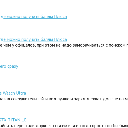
 где можно получить баллы Плюса
 где можно получить баллы Плюса
ле чем у офицалов, при этом не надо заморачиваться с поиском
его сразу
e Watch Ultra
сказал сокрушительный. и вид лучше и заряд держат дольше на 
GTX TITAN LE
айнить перестали даркнет совсем и все тогда прост топ бы было