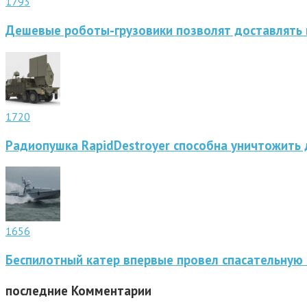
1793
Дешевые роботы-грузовики позволят доставлять 
1720
Радиопушка RapidDestroyer способна уничтожить 
1656
Беспилотный катер впервые провел спасательную
последние
Комментарии