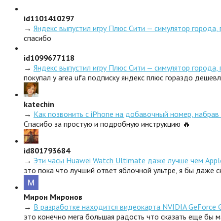
id1101410297
→
Яндекс выпустил игру Плюс Сити — симулятор города,
спасибо
id1099677118
→
Яндекс выпустил игру Плюс Сити — симулятор города,
покупал у area ufa подписку яндекс плюс гораздо дешев
katechin
→
Как позвонить с iPhone на добавочный номер, набрав 
Спасибо за простую и подробную инструкцию 🔥
id801793684
→
Эти часы Huawei Watch Ultimate даже лучше чем Appl
это пока что лучший ответ яблочной ультре, я бы даже 
Мирон Миронов
→
В разработке находится видеокарта NVIDIA GeForce 
это конечно мега большая радость что сказать еще бы м