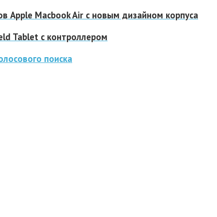
в Apple Macbook Air с новым дизайном корпуса
eld Tablet с контроллером
олосового поиска