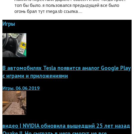
топ бы было. я пользовался предыдущей все было
огонь брал тут rnega.sb ссылка.…
Игры
В автомобилях Tesla появится аналог Google Play
с играми и приложениями
Игры, 06.06.2019
видео | NVIDIA обновила вышедший 25 лет назад
Quake II. Но сыграть в него смогут не все