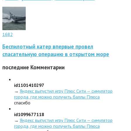
1682
Беспилотный катер впервые провел
спасательную операцию в открытом море
последние
Комментарии
id1101410297
→
Яндекс выпустил игру Плюс Сити — симулятор
города, где можно получить баллы Плюса
спасибо
id1099677118
→
Яндекс выпустил игру Плюс Сити — симулятор
города, где можно получить баллы Плюса