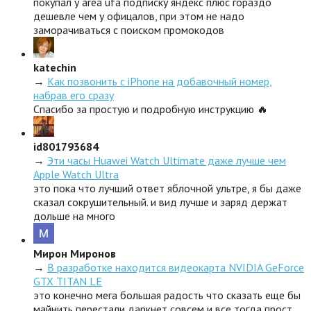
покупал у area ufa подписку яндекс плюс гораздо
дешевле чем у офицалов, при этом не надо
заморачиваться с поиском промокодов
katechin
→
Как позвонить с iPhone на добавочный номер,
набрав его сразу
Спасибо за простую и подробную инструкцию 🔥
id801793684
→
Эти часы Huawei Watch Ultimate даже лучше чем
Apple Watch Ultra
это пока что лучший ответ яблочной ультре, я бы даже
сказал сокрушительный. и вид лучше и заряд держат
дольше на много
Мирон Миронов
→
В разработке находится видеокарта NVIDIA GeForce
GTX TITAN LE
это конечно мега большая радость что сказать еще бы
майнить перестали даркнет совсем и все тогда прост