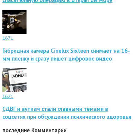
спасательную операцию в открытом море
1671
Гибридная камера Cinelux Sixteen снимает на 16-
мм пленку и сразу пишет цифровое видео
1621
СДВГ и аутизм стали главными темами в
соцсетях при обсуждении психического здоровья
последние
Комментарии