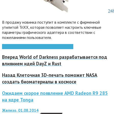
В продажу новинка поступит в комплекте с фирменной
утилитой TriXX, которая позволяет настроить ключевые
параметры графического адаптера в соответствии с
пожеланиями пользователя.
amd gcn
AMD Radeon
gddr5
pci express 3.0
Вперед
World of Darkness разрабатывается под
влиянием идей DayZ и Rust
Назад
Клеточная 3D-печать поможет NASA
создать биоматериалы в космосе
Ожидаем скорое появление AMD Radeon R9 285
на ядре Tonga
Железо, 01.08.2014