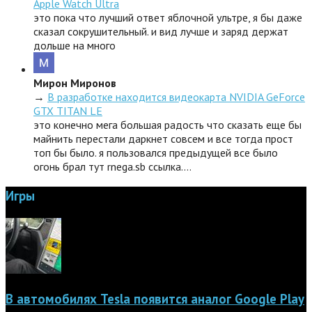
Apple Watch Ultra
это пока что лучший ответ яблочной ультре, я бы даже
сказал сокрушительный. и вид лучше и заряд держат
дольше на много
Мирон Миронов
→
В разработке находится видеокарта NVIDIA GeForce
GTX TITAN LE
это конечно мега большая радость что сказать еще бы
майнить перестали даркнет совсем и все тогда прост
топ бы было. я пользовался предыдущей все было
огонь брал тут rnega.sb ссылка.…
Игры
В автомобилях Tesla появится аналог Google Play