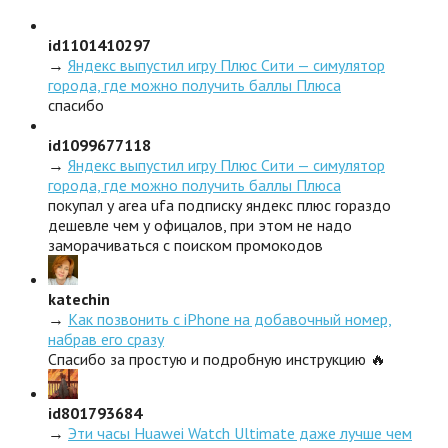
id1101410297
→
Яндекс выпустил игру Плюс Сити — симулятор
города, где можно получить баллы Плюса
спасибо
id1099677118
→
Яндекс выпустил игру Плюс Сити — симулятор
города, где можно получить баллы Плюса
покупал у area ufa подписку яндекс плюс гораздо
дешевле чем у офицалов, при этом не надо
заморачиваться с поиском промокодов
katechin
→
Как позвонить с iPhone на добавочный номер,
набрав его сразу
Спасибо за простую и подробную инструкцию 🔥
id801793684
→
Эти часы Huawei Watch Ultimate даже лучше чем