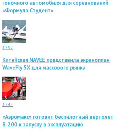
гоночного автомобиля для соревнований
«Формула Студент»
1752
Китайская NAVEE представила экраноплан
WaveFly 5X для массового рынка
1745
«Аэромакс» готовит беспилотный вертолет
В-200 к запуску в эксплуатацию