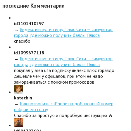
последние
Комментарии
id1101410297
→
Яндекс выпустил игру Плюс Сити — симулятор
города, где можно получить баллы Плюса
спасибо
id1099677118
→
Яндекс выпустил игру Плюс Сити — симулятор
города, где можно получить баллы Плюса
покупал у area ufa подписку яндекс плюс гораздо
дешевле чем у офицалов, при этом не надо
заморачиваться с поиском промокодов
katechin
→
Как позвонить с iPhone на добавочный номер,
набрав его сразу
Спасибо за простую и подробную инструкцию 🔥