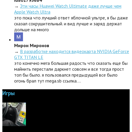
id801793684
→
Эти часы Huawei Watch Ultimate даже лучше чем
Apple Watch Ultra
это пока что лучший ответ яблочной ультре, я бы даже
сказал сокрушительный. и вид лучше и заряд держат
дольше на много
Мирон Миронов
→
В разработке находится видеокарта NVIDIA GeForce
GTX TITAN LE
это конечно мега большая радость что сказать еще бы
майнить перестали даркнет совсем и все тогда прост
топ бы было. я пользовался предыдущей все было
огонь брал тут rnega.sb ссылка.…
Игры