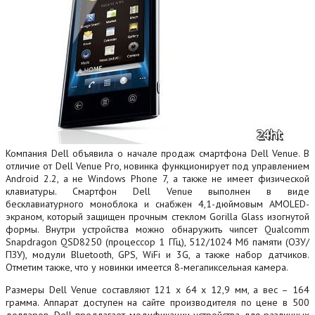
Компания Dell объявила о начале продаж смартфона Dell Venue. В
отличие от Dell Venue Pro, новинка функционирует под управлением
Android 2.2, а не Windows Phone 7, а также не имеет физической
клавиатуры. Смартфон Dell Venue выполнен в виде
бесклавиатурного моноблока и снабжен 4,1-дюймовым AMOLED-
экраном, который защищен прочным стеклом Gorilla Glass изогнутой
формы. Внутри устройства можно обнаружить чипсет Qualcomm
Snapdragon QSD8250 (процессор 1 ГГц), 512/1024 Мб памяти (ОЗУ/
ПЗУ), модули Bluetooth, GPS, WiFi и 3G, а также набор датчиков.
Отметим также, что у новинки имеется 8-мегапиксельная камера.
Размеры Dell Venue составляют 121 x 64 x 12,9 мм, а вес – 164
грамма.
Аппарат доступен на сайте производителя по цене в 500
долларов. Dell предлагает модификации устройства для различных