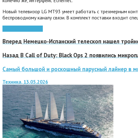
конечно же, интерфейс Ethernet.
Новый телевизор LG MT93 умеет работать с трехмерным конте
беспроводному каналу связи. В комплект поставки входит спе
LG
Smart
телевизор
Вперед
Немецко-Испанский телескоп нашел тройн
Назад
В Call of Duty: Black Ops 2 появились микро
Самый большой и роскошный парусный лайнер в м
Техника, 13.05.2026