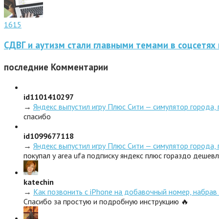
1615
СДВГ и аутизм стали главными темами в соцсетях
последние
Комментарии
id1101410297
→
Яндекс выпустил игру Плюс Сити — симулятор города,
спасибо
id1099677118
→
Яндекс выпустил игру Плюс Сити — симулятор города,
покупал у area ufa подписку яндекс плюс гораздо дешев
katechin
→
Как позвонить с iPhone на добавочный номер, набрав 
Спасибо за простую и подробную инструкцию 🔥