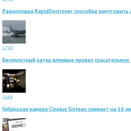
Радиопушка RapidDestroyer способна уничтожить 
1700
Беспилотный катер впервые провел спасательную
1668
Гибридная камера Cinelux Sixteen снимает на 16-