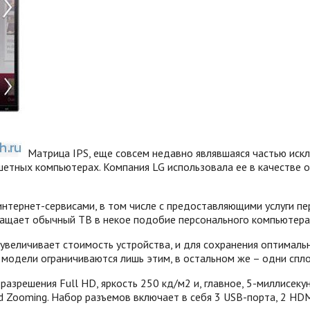
Матрица IPS, еще совсем недавно являвшаяся частью иск
шетных компьютерах. Компания LG использовала ее в качестве 
интернет-сервисами, в том числе с предоставляющими услуги п
ращает обычный ТВ в некое подобие персонального компьютера
величивает стоимость устройства, и для сохранения оптимально
 модели ограничиваются лишь этим, в остальном же – одни спл
решения Full HD, яркость 250 кд/м2 и, главное, 5-миллисекун
d Zooming. Набор разъемов включает в себя 3 USB-порта, 2 HD