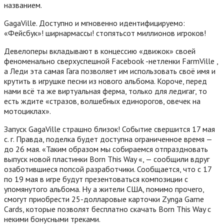
названием.
GagaVille.
Доступно и мгновенно идентифицируемо:
«Фейсбук»! ширнармассы! стопятьсот миллионов игроков!
Девелоперы вкладывают в концессию «движок» своей
феноменально сверхуспешной Facebook -нетленки FarmVille ,
а Леди эта самая Гага позволяет им использовать своё имя и
крутить в игрушке песни из нового альбома. Короче, перед
нами всё та же виртуальная ферма, только для ледигаг, то
есть ждите «стразов, волшебных единорогов, овечек на
мотоциклах».
Запуск GagaVille страшно близок! Событие свершится 17 мая
с. г. Правда, поделка будет доступна ограниченное время —
до 26 мая. «Таким образом мы собираемся отпраздновать
выпуск новой пластинки Born This Way «, — сообщили вдруг
озаботившиеся попсой разработчики. Сообщается, что с 17
по 19 мая в игре будут презентоваться композиции с
упомянутого альбома. Ну а жители США, помимо прочего,
смогут приобрести 25-долларовые карточки Zynga Game
Cards, которые позволят бесплатно скачать Born This Way с
некими бонусными треками.