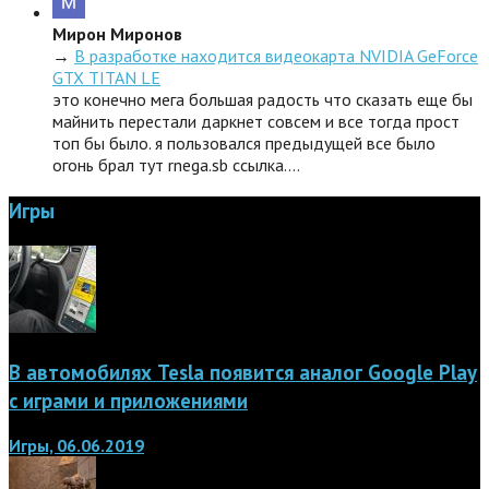
Мирон Миронов
→
В разработке находится видеокарта NVIDIA GeForce
GTX TITAN LE
это конечно мега большая радость что сказать еще бы
майнить перестали даркнет совсем и все тогда прост
топ бы было. я пользовался предыдущей все было
огонь брал тут rnega.sb ссылка.…
Игры
В автомобилях Tesla появится аналог Google Play
с играми и приложениями
Игры, 06.06.2019