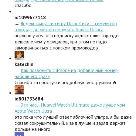
спасибо
id1099677118
→
Яндекс выпустил игру Плюс Сити — симулятор
города, где можно получить баллы Плюса
покупал у area ufa подписку яндекс плюс гораздо
дешевле чем у офицалов, при этом не надо
заморачиваться с поиском промокодов
katechin
→
Как позвонить с iPhone на добавочный номер,
набрав его сразу
Спасибо за простую и подробную инструкцию 🔥
id801793684
→
Эти часы Huawei Watch Ultimate даже лучше чем
Apple Watch Ultra
это пока что лучший ответ яблочной ультре, я бы даже
сказал сокрушительный. и вид лучше и заряд держат
дольше на много