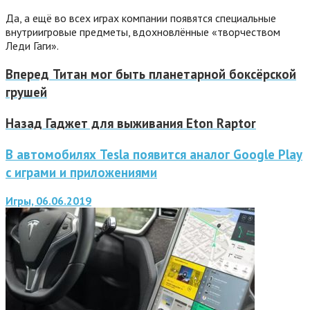
Да, а ещё во всех играх компании появятся специальные
внутриигровые предметы, вдохновлённые «творчеством
Леди Гаги».
Вперед
Титан мог быть планетарной боксёрской
грушей
Назад
Гаджет для выживания Eton Raptor
В автомобилях Tesla появится аналог Google Play
с играми и приложениями
Игры, 06.06.2019