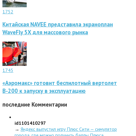
1752
Китайская NAVEE представила экраноплан
WaveFly 5X для массового рынка
1745
«Аэромакс» готовит беспилотный вертолет
В-200 к запуску в эксплуатацию
последние
Комментарии
id1101410297
→
Яндекс выпустил игру Плюс Сити — симулятор
города, где можно получить баллы Плюса