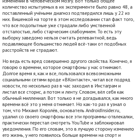
изменений в человеческом мозгу. Вот только общее
количество испытуемых в их эксперименте было равно 48, а
поставленный учёными диагноз подтвердился лишь у 22 из
них. Вишенкой на торте в этом исследовании стал факт того,
что все подопытные уже страдали либо умственной
отсталостью, либо старческим слабоумием. То есть эту
выборку заведомо нельзя считать релевантной, ведь
подавляющее большинство людей всё-таки от подобных
расстройств не страдают.
Но ведь есть вред совершенно другого свойства. Конечно, я
говорю о времени, которое смартфоны у нас отнимают.
Долгое время я, как и все, пользовался всевозможными
социальными сетями вроде «ВКонтакте», читал все подряд
новости, по несколько раз в час заходил в Инстаграм и
листал все сторис, а потом и ленту. Словом, вёл себя как
обычный миллениал. Вот только я не догадывался, как много
времени всё это у меня отнимает. Но как-то раз я узнал о
том, что Михаил Королёв, основатель AndroidInsider.ru,
удалил со своего смартфоны все эти программы-отвлекалки,
практически перестал смотреть YouTube и заблокировал
уведомления. По его словам, это в лучшую сторону изменило
его жизнь, у него появилось больше времени на спорт и