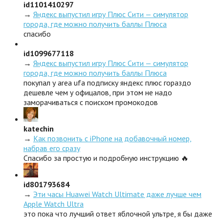
id1101410297
→
Яндекс выпустил игру Плюс Сити — симулятор
города, где можно получить баллы Плюса
спасибо
id1099677118
→
Яндекс выпустил игру Плюс Сити — симулятор
города, где можно получить баллы Плюса
покупал у area ufa подписку яндекс плюс гораздо
дешевле чем у офицалов, при этом не надо
заморачиваться с поиском промокодов
katechin
→
Как позвонить с iPhone на добавочный номер,
набрав его сразу
Спасибо за простую и подробную инструкцию 🔥
id801793684
→
Эти часы Huawei Watch Ultimate даже лучше чем
Apple Watch Ultra
это пока что лучший ответ яблочной ультре, я бы даже