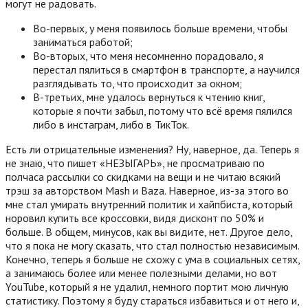
могут не радовать.
Во-первых, у меня появилось больше времени, чтобы
заниматься работой;
Во-вторых, что меня несомненно порадовало, я
перестал пялиться в смартфон в транспорте, а научился
разглядывать то, что происходит за окном;
В-третьих, мне удалось вернуться к чтению книг,
которые я почти забыл, потому что всё время пялился
либо в инстаграм, либо в ТикТок.
Есть ли отрицательные изменения? Ну, наверное, да. Теперь я
не знаю, что пишет «НЕЗЫГАРЬ», не просматриваю по
полчаса рассылки со скидками на вещи и не читаю всякий
трэш за авторством Mash и Baza. Наверное, из-за этого во
мне стал умирать внутренний политик и хайпбиста, который
норовил купить все кроссовки, видя дисконт по 50% и
больше. В общем, минусов, как вы видите, нет. Другое дело,
что я пока не могу сказать, что стал полностью независимым.
Конечно, теперь я больше не схожу с ума в социальных сетях,
а занимаюсь более или менее полезными делами, но вот
YouTube, который я не удалил, немного портит мою личную
статистику. Поэтому я буду стараться избавиться и от него и,