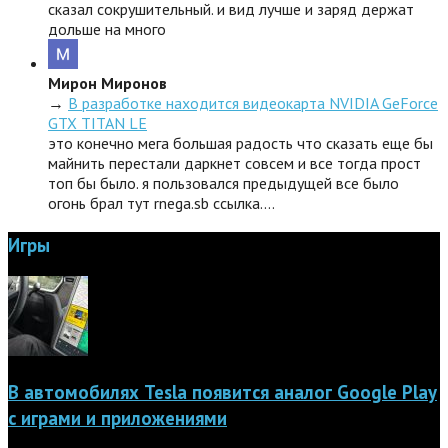
сказал сокрушительный. и вид лучше и заряд держат
дольше на много
Мирон Миронов
→
В разработке находится видеокарта NVIDIA GeForce
GTX TITAN LE
это конечно мега большая радость что сказать еще бы
майнить перестали даркнет совсем и все тогда прост
топ бы было. я пользовался предыдущей все было
огонь брал тут rnega.sb ссылка.…
Игры
В автомобилях Tesla появится аналог Google Play
с играми и приложениями