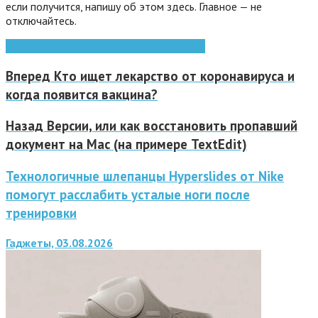
если получится, напишу об этом здесь. Главное — не
отключайтесь.
Android
Games
google
GTA
мозг
смартфоны
Вперед
Кто ищет лекарство от коронавируса и
когда появится вакцина?
Назад
Версии, или как восстановить пропавший
документ на Mac (на примере TextEdit)
Технологичные шлепанцы Hyperslides от Nike
помогут расслабить усталые ноги после
тренировки
Гаджеты, 03.08.2026