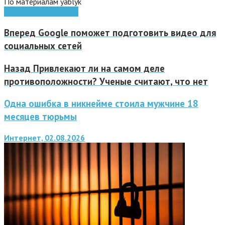
По материалам yablyk
google
google chrome
Вперед
Google поможет подготовить видео для
социальных сетей
Назад
Привлекают ли на самом деле
противоположности? Ученые считают, что нет
Одна ошибка в никнейме стоила мужчине 18
месяцев тюрьмы
Интернет, 02.08.2026