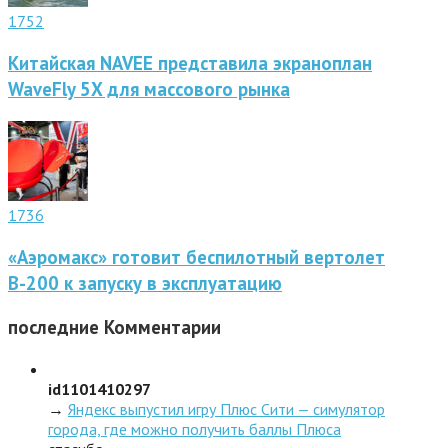
1752
Китайская NAVEE представила экраноплан
WaveFly 5X для массового рынка
1736
«Аэромакс» готовит беспилотный вертолет
В-200 к запуску в эксплуатацию
последние
Комментарии
id1101410297
→
Яндекс выпустил игру Плюс Сити — симулятор
города, где можно получить баллы Плюса