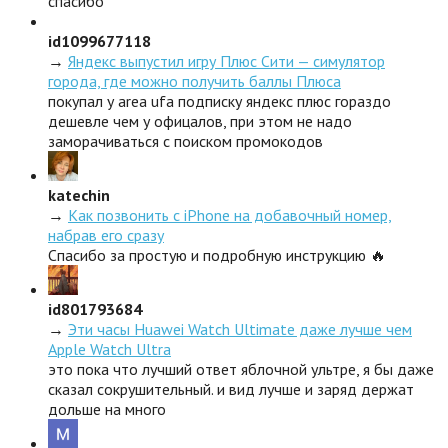
спасибо
id1099677118
→
Яндекс выпустил игру Плюс Сити — симулятор
города, где можно получить баллы Плюса
покупал у area ufa подписку яндекс плюс гораздо
дешевле чем у офицалов, при этом не надо
заморачиваться с поиском промокодов
katechin
→
Как позвонить с iPhone на добавочный номер,
набрав его сразу
Спасибо за простую и подробную инструкцию 🔥
id801793684
→
Эти часы Huawei Watch Ultimate даже лучше чем
Apple Watch Ultra
это пока что лучший ответ яблочной ультре, я бы даже
сказал сокрушительный. и вид лучше и заряд держат
дольше на много