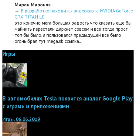
Мирон Миронов
→
В разработке находится видеокарта NVIDIA GeForce
GTX TITAN LE
это конечно мега большая радость что сказать еще бы
майнить перестали даркнет совсем и все тогда прост
топ бы было. я пользовался предыдущей все было
огонь брал тут rnega.sb ссылка.…
Игры
В автомобилях Tesla появится аналог Google Play
с играми и приложениями
Игры, 06.06.2019