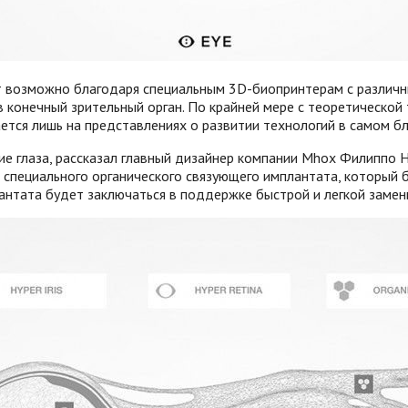
т возможно благодаря специальным 3D-биопринтерам с различ
в конечный зрительный орган. По крайней мере с теоретической 
ется лишь на представлениях о развитии технологий в самом 
ие глаза, рассказал главный дизайнер компании Mhox Филиппо Н
и специального органического связующего имплантата, который 
антата будет заключаться в поддержке быстрой и легкой замен