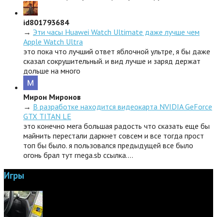
id801793684
→
Эти часы Huawei Watch Ultimate даже лучше чем
Apple Watch Ultra
это пока что лучший ответ яблочной ультре, я бы даже
сказал сокрушительный. и вид лучше и заряд держат
дольше на много
Мирон Миронов
→
В разработке находится видеокарта NVIDIA GeForce
GTX TITAN LE
это конечно мега большая радость что сказать еще бы
майнить перестали даркнет совсем и все тогда прост
топ бы было. я пользовался предыдущей все было
огонь брал тут rnega.sb ссылка.…
Игры