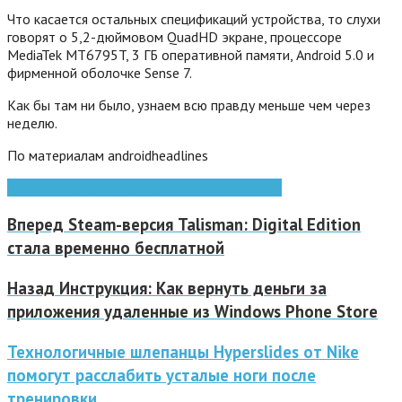
Что касается остальных спецификаций устройства, то слухи
говорят о 5,2-дюймовом QuadHD экране, процессоре
MediaTek MT6795T, 3 ГБ оперативной памяти, Android 5.0 и
фирменной оболочке Sense 7.
Как бы там ни было, узнаем всю правду меньше чем через
неделю.
По материалам androidheadlines
Android
HTC
htc one
Samsung
смартфоны
фото
Вперед
Steam-версия Talisman: Digital Edition
стала временно бесплатной
Назад
Инструкция: Как вернуть деньги за
приложения удаленные из Windows Phone Store
Технологичные шлепанцы Hyperslides от Nike
помогут расслабить усталые ноги после
тренировки