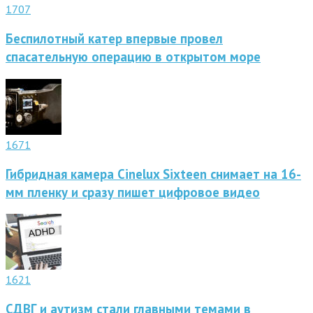
1707
Беспилотный катер впервые провел
спасательную операцию в открытом море
1671
Гибридная камера Cinelux Sixteen снимает на 16-
мм пленку и сразу пишет цифровое видео
1621
СДВГ и аутизм стали главными темами в