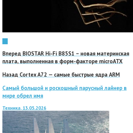
LG
Вперед
BIOSTAR Hi-Fi B85S1 – новая материнская
плата, выполненная в форм-факторе microATX
Назад
Cortex A72 — самые быстрые ядра ARM
Самый большой и роскошный парусный лайнер в
мире обрел имя
Техника, 13.05.2026