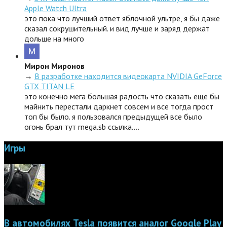
Apple Watch Ultra
это пока что лучший ответ яблочной ультре, я бы даже
сказал сокрушительный. и вид лучше и заряд держат
дольше на много
Мирон Миронов
→
В разработке находится видеокарта NVIDIA GeForce
GTX TITAN LE
это конечно мега большая радость что сказать еще бы
майнить перестали даркнет совсем и все тогда прост
топ бы было. я пользовался предыдущей все было
огонь брал тут rnega.sb ссылка.…
Игры
В автомобилях Tesla появится аналог Google Play