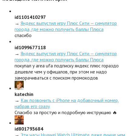
id1101410297
→
Яндекс выпустил игру Плюс Сити — симулятор
города, где можно получить баллы Плюса
спасибо
id1099677118
→
Яндекс выпустил игру Плюс Сити — симулятор
города, где можно получить баллы Плюса
покупал у area ufa подписку яндекс плюс гораздо
дешевле чем у офицалов, при этом не надо
заморачиваться с поиском промокодов
katechin
→
Как позвонить с iPhone на добавочный номер,
набрав его сразу
Спасибо за простую и подробную инструкцию 🔥
id801793684
→
Эти часы Huawei Watch Ultimate даже лучше чем