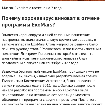
Миссия ExoMars отложена на 2 года
Почему коронавирус виноват в отмене
программы ExoMars?
Эпидемия коронавируса и с ней связанные панические
настроения вызвали значительную временную задержку в
запуске аппарата ExoMars. Столь непростое решение было
принято руководством “Роскосмоса”, в частности известным
политиком Дмитрием Рогозиным, который отметил, что
дальнейшие испытания космического аппарата будут
продолжены в августе или сентябре 2022 года.
Задержка беспилотной миссии ExoMars происходит уже не
впервые. Так, миссия, изначально разрабатываемая только
Европейским Космическим Агентством, была нацелена на
запуск марсохода еще в 2011 году. Однако вскоре после
начала разработки программы, миссия ExoMars была
приостановлена на несколько лет вплоть до момента
объединения программы с другими проектами. После того,
как миссия была разделена на два отдельных запуска, проект