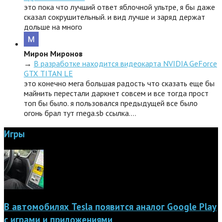
это пока что лучший ответ яблочной ультре, я бы даже
сказал сокрушительный. и вид лучше и заряд держат
дольше на много
Мирон Миронов
→
В разработке находится видеокарта NVIDIA GeForce
GTX TITAN LE
это конечно мега большая радость что сказать еще бы
майнить перестали даркнет совсем и все тогда прост
топ бы было. я пользовался предыдущей все было
огонь брал тут rnega.sb ссылка.…
Игры
В автомобилях Tesla появится аналог Google Play
с играми и приложениями