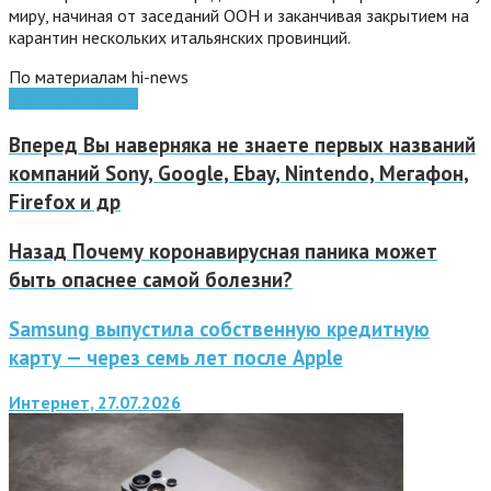
миру, начиная от заседаний ООН и заканчивая закрытием на
карантин нескольких итальянских провинций.
По материалам hi-news
космос
наука
сети
Вперед
Вы наверняка не знаете первых названий
компаний Sony, Google, Ebay, Nintendo, Мегафон,
Firefox и др
Назад
Почему коронавирусная паника может
быть опаснее самой болезни?
Samsung выпустила собственную кредитную
карту — через семь лет после Apple
Интернет, 27.07.2026