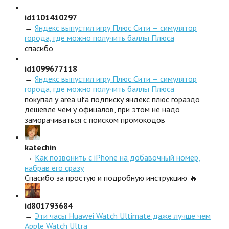
id1101410297
→
Яндекс выпустил игру Плюс Сити — симулятор
города, где можно получить баллы Плюса
спасибо
id1099677118
→
Яндекс выпустил игру Плюс Сити — симулятор
города, где можно получить баллы Плюса
покупал у area ufa подписку яндекс плюс гораздо
дешевле чем у офицалов, при этом не надо
заморачиваться с поиском промокодов
katechin
→
Как позвонить с iPhone на добавочный номер,
набрав его сразу
Спасибо за простую и подробную инструкцию 🔥
id801793684
→
Эти часы Huawei Watch Ultimate даже лучше чем
Apple Watch Ultra