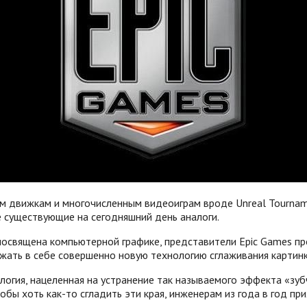
им движкам и многочисленным видеоиграм вроде Unreal Tournam
е существующие на сегодняшний день аналоги.
посвящена компьютерной графике, представители Epic Games п
ержать в себе совершенно новую технологию сглаживания картинк
логия, нацеленная на устранение так называемого эффекта «зубч
тобы хоть как-то сгладить эти края, инженерам из года в год 