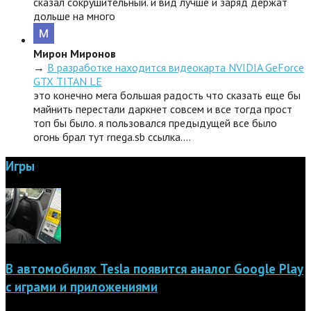
сказал сокрушительный. и вид лучше и заряд держат
дольше на много
Мирон Миронов
→
В разработке находится видеокарта NVIDIA GeForce
GTX TITAN LE
это конечно мега большая радость что сказать еще бы
майнить перестали даркнет совсем и все тогда прост
топ бы было. я пользовался предыдущей все было
огонь брал тут rnega.sb ссылка.…
Игры
В автомобилях Tesla появится аналог Google Play
с играми и приложениями