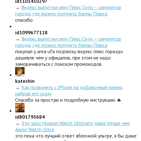
id1101410297
→
Яндекс выпустил игру Плюс Сити — симулятор
города, где можно получить баллы Плюса
спасибо
id1099677118
→
Яндекс выпустил игру Плюс Сити — симулятор
города, где можно получить баллы Плюса
покупал у area ufa подписку яндекс плюс гораздо
дешевле чем у офицалов, при этом не надо
заморачиваться с поиском промокодов
katechin
→
Как позвонить с iPhone на добавочный номер,
набрав его сразу
Спасибо за простую и подробную инструкцию 🔥
id801793684
→
Эти часы Huawei Watch Ultimate даже лучше чем
Apple Watch Ultra
это пока что лучший ответ яблочной ультре, я бы даже