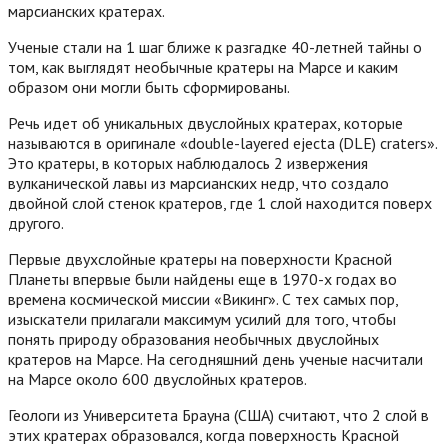
марсианских кратерах.
Ученые стали на 1 шаг ближе к разгадке 40-летней тайны о
том, как выглядят необычные кратеры на Марсе и каким
образом они могли быть сформированы.
Речь идет об уникальных двуслойных кратерах, которые
называются в оригинале «double-layered ejecta (DLE) craters».
Это кратеры, в которых наблюдалось 2 извержения
вулканической лавы из марсианских недр, что создало
двойной слой стенок кратеров, где 1 слой находится поверх
другого.
Первые двухслойные кратеры на поверхности Красной
Планеты впервые были найдены еще в 1970-х годах во
времена космической миссии «Викинг». С тех самых пор,
изыскатели прилагали максимум усилий для того, чтобы
понять природу образования необычных двуслойных
кратеров на Марсе.
На сегодняшний день ученые насчитали
на Марсе около 600 двуслойных кратеров.
Геологи из Университета Брауна (США) считают, что 2 слой в
этих кратерах образовался, когда поверхность Красной