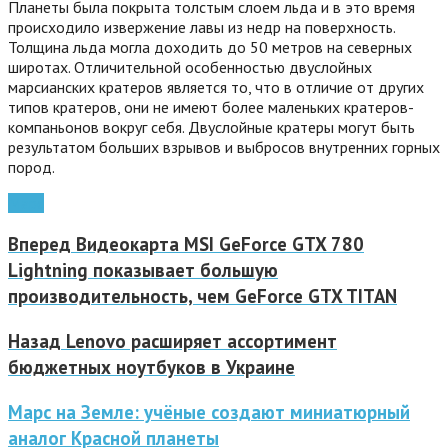
Планеты была покрыта толстым слоем льда и в это время
происходило извержение лавы из недр на поверхность.
Толщина льда могла доходить до 50 метров на северных
широтах. Отличительной особенностью двуслойных
марсианских кратеров является то, что в отличие от других
типов кратеров, они не имеют более маленьких кратеров-
компаньонов вокруг себя. Двуслойные кратеры могут быть
результатом больших взрывов и выбросов внутренних горных
пород.
Марс
Вперед
Видеокарта MSI GeForce GTX 780
Lightning показывает большую
производительность, чем GeForce GTX TITAN
Назад
Lenovo расширяет ассортимент
бюджетных ноутбуков в Украине
Марс на Земле: учёные создают миниатюрный
аналог Красной планеты