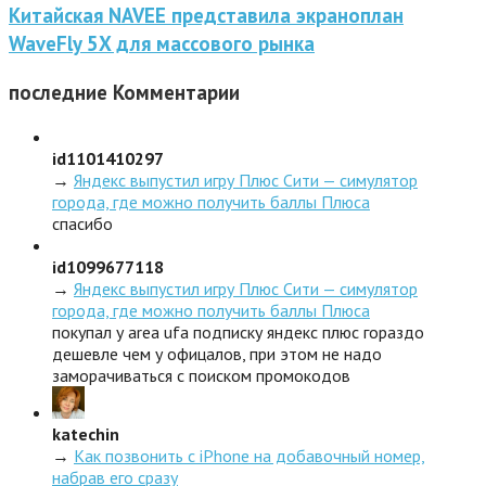
Китайская NAVEE представила экраноплан
WaveFly 5X для массового рынка
последние
Комментарии
id1101410297
→
Яндекс выпустил игру Плюс Сити — симулятор
города, где можно получить баллы Плюса
спасибо
id1099677118
→
Яндекс выпустил игру Плюс Сити — симулятор
города, где можно получить баллы Плюса
покупал у area ufa подписку яндекс плюс гораздо
дешевле чем у офицалов, при этом не надо
заморачиваться с поиском промокодов
katechin
→
Как позвонить с iPhone на добавочный номер,
набрав его сразу