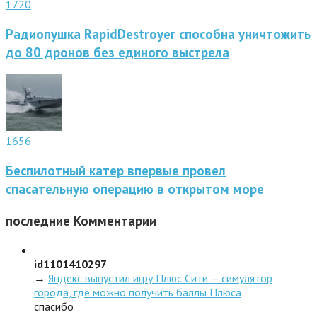
1720
Радиопушка RapidDestroyer способна уничтожить
до 80 дронов без единого выстрела
1656
Беспилотный катер впервые провел
спасательную операцию в открытом море
последние
Комментарии
id1101410297
→
Яндекс выпустил игру Плюс Сити — симулятор
города, где можно получить баллы Плюса
спасибо