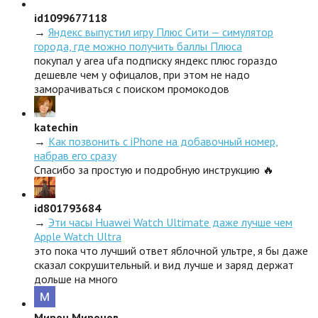
id1099677118
→
Яндекс выпустил игру Плюс Сити — симулятор
города, где можно получить баллы Плюса
покупал у area ufa подписку яндекс плюс гораздо
дешевле чем у офицалов, при этом не надо
заморачиваться с поиском промокодов
katechin
→
Как позвонить с iPhone на добавочный номер,
набрав его сразу
Спасибо за простую и подробную инструкцию 🔥
id801793684
→
Эти часы Huawei Watch Ultimate даже лучше чем
Apple Watch Ultra
это пока что лучший ответ яблочной ультре, я бы даже
сказал сокрушительный. и вид лучше и заряд держат
дольше на много
Мирон Миронов