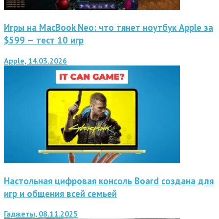
Игры на MacBook Neo: что тянет ноутбук Apple за
$599 — тест 10 игр
Apple, 14.03.2026
Настольная цифровая консоль Board создана для
игр и общения всей семьей
Гаджеты, 08.11.2025