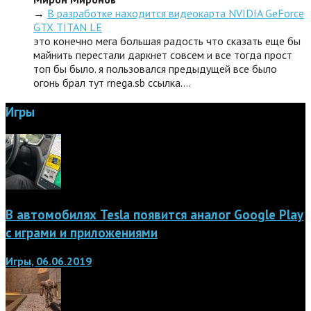
→
В разработке находится видеокарта NVIDIA GeForce
GTX TITAN LE
это конечно мега большая радость что сказать еще бы
майнить перестали даркнет совсем и все тогда прост
топ бы было. я пользовался предыдущей все было
огонь брал тут rnega.sb ссылка.…
Игры
В автомобилях Tesla появится аналог Google Play
с играми и приложениями
Игры, 06.06.2019