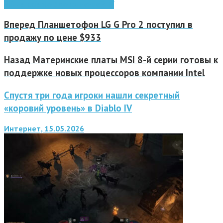
Blizzard
diablo 3
дополнение
РПГ
Вперед
Планшетофон LG G Pro 2 поступил в
продажу по цене $933
Назад
Материнские платы MSI 8-й серии готовы к
поддержке новых процессоров компании Intel
Спустя три года игроки нашли секретный
«коровий уровень» в Diablo IV
Интернет, 15.05.2026