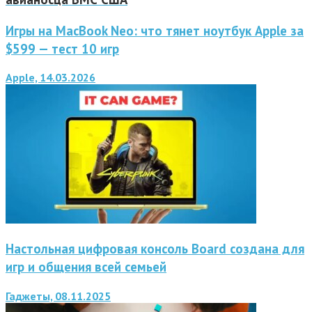
Игры на MacBook Neo: что тянет ноутбук Apple за
$599 — тест 10 игр
Apple, 14.03.2026
Настольная цифровая консоль Board создана для
игр и общения всей семьей
Гаджеты, 08.11.2025