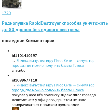
1720
Радиопушка RapidDestroyer способна уничтожить
до 80 дронов без единого выстрела
последние
Комментарии
id1101410297
→
Яндекс выпустил игру Плюс Сити — симулятор
города, где можно получить баллы Плюса
спасибо
id1099677118
→
Яндекс выпустил игру Плюс Сити — симулятор
города, где можно получить баллы Плюса
покупал у area ufa подписку яндекс плюс гораздо
дешевле чем у офицалов, при этом не надо
заморачиваться с поиском промокодов