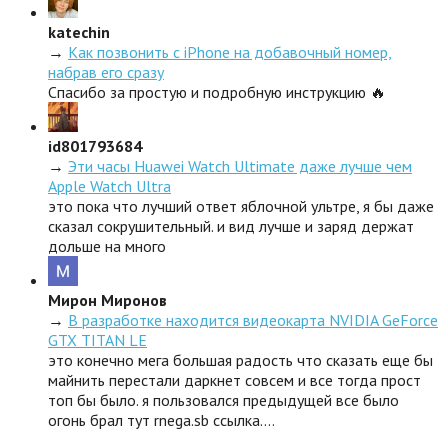
katechin
→
Как позвонить с iPhone на добавочный номер,
набрав его сразу
Спасибо за простую и подробную инструкцию 🔥
id801793684
→
Эти часы Huawei Watch Ultimate даже лучше чем
Apple Watch Ultra
это пока что лучший ответ яблочной ультре, я бы даже
сказал сокрушительный. и вид лучше и заряд держат
дольше на много
Мирон Миронов
→
В разработке находится видеокарта NVIDIA GeForce
GTX TITAN LE
это конечно мега большая радость что сказать еще бы
майнить перестали даркнет совсем и все тогда прост
топ бы было. я пользовался предыдущей все было
огонь брал тут rnega.sb ссылка.…