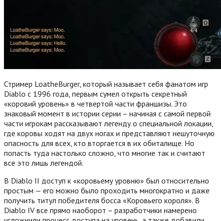
Стример LoatheBurger, который называет себя фанатом игр
Diablo с 1996 года, первым сумел открыть секретный
«коровий уровень» в четвертой части франшизы. Это
знаковый момент в истории серии – начиная с самой первой
части игрокам рассказывают легенду о специальной локации,
где коровы ходят на двух ногах и представляют нешуточную
опасность для всех, кто вторгается в их обиталище. Но
попасть туда настолько сложно, что многие так и считают
все это лишь легендой.
В Diablo II доступ к «коровьему уровню» был относительно
простым — его можно было проходить многократно и даже
получить титул победителя босса «Коровьего короля». В
Diablo IV все прямо наоборот – разработчики намерено
усложнили процесс доступа на уровень, а также добавили