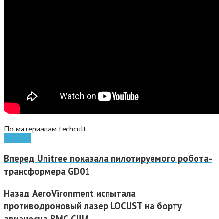
По материалам techcult
Blizzard
Вперед
Unitree показала пилотируемого робота-
трансформера GD01
Назад
AeroVironment испытала
противодроновый лазер LOCUST на борту
авианосца ВМС США