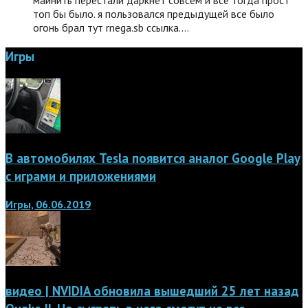
майнить перестали даркнет совсем и все тогда прост
топ бы было. я пользовался предыдущей все было
огонь брал тут rnega.sb ссылка.…
Игры
В автомобилях Tesla появится аналог Google Play
с играми и приложениями
Игры, 06.06.2019
видео | NVIDIA обновила вышедший 25 лет назад