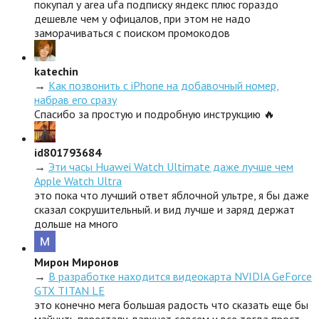
покупал у area ufa подписку яндекс плюс гораздо
дешевле чем у офицалов, при этом не надо
заморачиваться с поиском промокодов
katechin
→
Как позвонить с iPhone на добавочный номер,
набрав его сразу
Спасибо за простую и подробную инструкцию 🔥
id801793684
→
Эти часы Huawei Watch Ultimate даже лучше чем
Apple Watch Ultra
это пока что лучший ответ яблочной ультре, я бы даже
сказал сокрушительный. и вид лучше и заряд держат
дольше на много
Мирон Миронов
→
В разработке находится видеокарта NVIDIA GeForce
GTX TITAN LE
это конечно мега большая радость что сказать еще бы