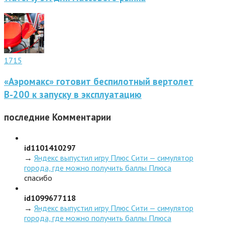
1715
«Аэромакс» готовит беспилотный вертолет
В-200 к запуску в эксплуатацию
последние
Комментарии
id1101410297
→
Яндекс выпустил игру Плюс Сити — симулятор
города, где можно получить баллы Плюса
спасибо
id1099677118
→
Яндекс выпустил игру Плюс Сити — симулятор
города, где можно получить баллы Плюса