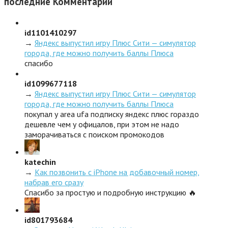
последние
Комментарии
id1101410297
→
Яндекс выпустил игру Плюс Сити — симулятор
города, где можно получить баллы Плюса
спасибо
id1099677118
→
Яндекс выпустил игру Плюс Сити — симулятор
города, где можно получить баллы Плюса
покупал у area ufa подписку яндекс плюс гораздо
дешевле чем у офицалов, при этом не надо
заморачиваться с поиском промокодов
katechin
→
Как позвонить с iPhone на добавочный номер,
набрав его сразу
Спасибо за простую и подробную инструкцию 🔥
id801793684