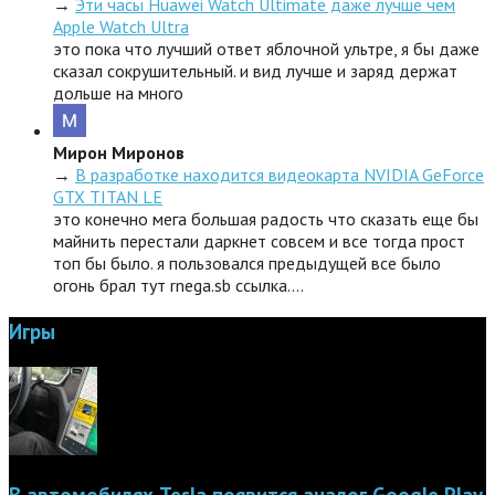
→
Эти часы Huawei Watch Ultimate даже лучше чем
Apple Watch Ultra
это пока что лучший ответ яблочной ультре, я бы даже
сказал сокрушительный. и вид лучше и заряд держат
дольше на много
Мирон Миронов
→
В разработке находится видеокарта NVIDIA GeForce
GTX TITAN LE
это конечно мега большая радость что сказать еще бы
майнить перестали даркнет совсем и все тогда прост
топ бы было. я пользовался предыдущей все было
огонь брал тут rnega.sb ссылка.…
Игры
В автомобилях Tesla появится аналог Google Play