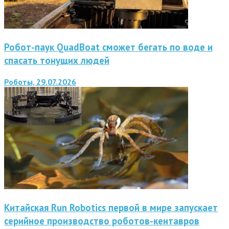
Робот-паук QuadBoat сможет бегать по воде и
спасать тонущих людей
Роботы, 29.07.2026
Китайская Run Robotics первой в мире запускает
серийное производство роботов-кентавров