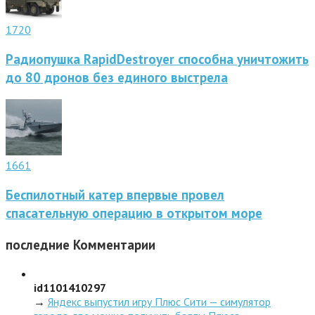
1720
Радиопушка RapidDestroyer способна уничтожить
до 80 дронов без единого выстрела
1661
Беспилотный катер впервые провел
спасательную операцию в открытом море
последние
Комментарии
id1101410297
→
Яндекс выпустил игру Плюс Сити — симулятор