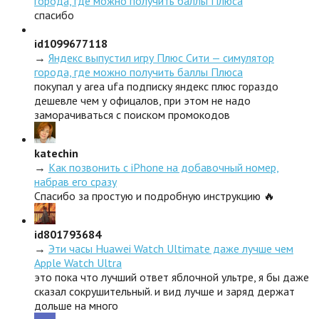
города, где можно получить баллы Плюса
спасибо
id1099677118
→
Яндекс выпустил игру Плюс Сити — симулятор
города, где можно получить баллы Плюса
покупал у area ufa подписку яндекс плюс гораздо
дешевле чем у офицалов, при этом не надо
заморачиваться с поиском промокодов
katechin
→
Как позвонить с iPhone на добавочный номер,
набрав его сразу
Спасибо за простую и подробную инструкцию 🔥
id801793684
→
Эти часы Huawei Watch Ultimate даже лучше чем
Apple Watch Ultra
это пока что лучший ответ яблочной ультре, я бы даже
сказал сокрушительный. и вид лучше и заряд держат
дольше на много