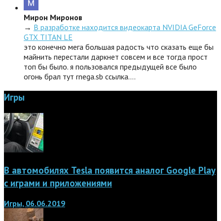
Мирон Миронов
→
В разработке находится видеокарта NVIDIA GeForce
GTX TITAN LE
это конечно мега большая радость что сказать еще бы
майнить перестали даркнет совсем и все тогда прост
топ бы было. я пользовался предыдущей все было
огонь брал тут rnega.sb ссылка.…
Игры
В автомобилях Tesla появится аналог Google Play
с играми и приложениями
Игры, 06.06.2019