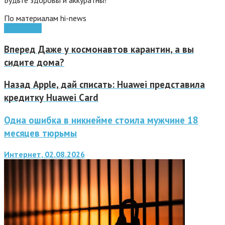
Будьте здоровы и аккуратны!
По материалам hi-news
наука
фото
Вперед
Даже у космонавтов карантин, а вы
сидите дома?
Назад
Apple, дай списать: Huawei представила
кредитку Huawei Card
Одна ошибка в никнейме стоила мужчине 18
месяцев тюрьмы
Интернет, 02.08.2026