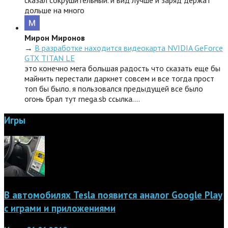
дольше на много
Мирон Миронов
→
В разработке находится видеокарта NVIDIA GeForce
GTX TITAN LE
это конечно мега большая радость что сказать еще бы
майнить перестали даркнет совсем и все тогда прост
топ бы было. я пользовался предыдущей все было
огонь брал тут rnega.sb ссылка.…
Игры
В автомобилях Tesla появится аналог Google Play
с играми и приложениями