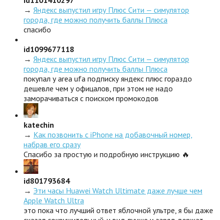
→
Яндекс выпустил игру Плюс Сити — симулятор
города, где можно получить баллы Плюса
спасибо
id1099677118
→
Яндекс выпустил игру Плюс Сити — симулятор
города, где можно получить баллы Плюса
покупал у area ufa подписку яндекс плюс гораздо
дешевле чем у офицалов, при этом не надо
заморачиваться с поиском промокодов
katechin
→
Как позвонить с iPhone на добавочный номер,
набрав его сразу
Спасибо за простую и подробную инструкцию 🔥
id801793684
→
Эти часы Huawei Watch Ultimate даже лучше чем
Apple Watch Ultra
это пока что лучший ответ яблочной ультре, я бы даже
сказал сокрушительный. и вид лучше и заряд держат