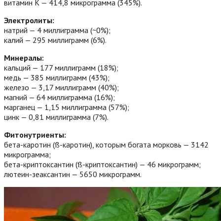
витамин K — 414,8 микрограмма (345%).
Электролиты:
натрий — 4 миллиграмма (~0%);
калий — 295 миллиграмм (6%).
Минералы:
кальций — 177 миллиграмм (18%);
медь — 385 миллиграмм (43%);
железо — 3,17 миллиграмм (40%);
магний — 64 миллиграмма (16%);
марганец — 1,15 миллиграмма (57%);
цинк — 0,81 миллиграмма (7%).
Фитонутриенты:
бета-каротин (ß-каротин), которым богата морковь — 3142
микрограмма;
бета-криптоксантин (ß-криптоксантин) — 46 микрограмм;
лютеин-зеаксантин — 5650 микрограмм.