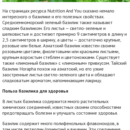
На страницах ресурса Nutrition And You сказано немало
интересного о базилике и его полезных свойствах.
Средиземноморский зеленый базилик также называют
сладким базиликом. Его листья — светло-зеленые и
шелковистые и достигают примерно 9 сантиметров в длину и
2,5 сантиметров в ширину, а цветы — достаточно крупные,
розовые или белые. Азиатский базилик известен своими
розовыми цветами, фиолетовыми или красными листьями,
крупным ворсистым стеблем и цветоножками. Существует
также «лимонный базилик» с «лимонным» привкусом. Тайский
базилик Horapha похож на азиатский, но его узкие
заостренные листья светло-зеленого цвета и обладают
сладковатым ароматом, напоминающим лакрицу.
Польза базилика для здоровья
В листьях базилика содержится много растительных
химических соединений, известных своими способностями
предотвращать болезни и улучшать состояние здоровья.
Базилик содержит много полифенольных флавоноидов, в
том числе лютеолин (ориентин) и виценин. Эти соединения