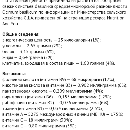
Питательная ценность приведена из расчета на 100 грамм
свежих листьев базилика средиземноморской разновидности
Ocimum basilicum по информации от Министерства сельского
хозяйства США, приведенной на страницах ресурса Nutrition
And You.
Общие сведения:
энергетическая ценность — 23 килокалории (1%);
углеводы — 2,65 грамма (2%);
белок — 3,15 грамма (6%);
жиры — 0,64 грамма (2%);
клетчатка, входящая в состав пищи — 1,60 грамма (4%).
Витамины:
фолиевая кислота (витамин B9) — 68 микрограмм (17%);
никотиновая кислота (витамин B3) — 0,902 миллиграмма (6%);
пантотеновая кислота — 0,209 миллиграмма (4%);
пиридоксин (витамин B6) — 0,155 миллиграмма (12%);
рибофлавин (витамин B2) — 0,076 миллиграмма (6%);
тиамин (витамин B1) — 0,034 миллиграмма (2,5%);
витамин A — 5275 международных единиц (МЕ, IU) — 175%;
витамин C — 18 миллиграмм (30%);
витамин E — 0,80 миллиграмма (5%);