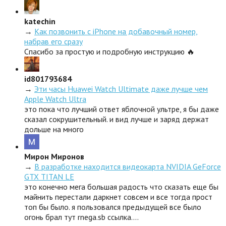
katechin
→
Как позвонить с iPhone на добавочный номер,
набрав его сразу
Спасибо за простую и подробную инструкцию 🔥
id801793684
→
Эти часы Huawei Watch Ultimate даже лучше чем
Apple Watch Ultra
это пока что лучший ответ яблочной ультре, я бы даже
сказал сокрушительный. и вид лучше и заряд держат
дольше на много
Мирон Миронов
→
В разработке находится видеокарта NVIDIA GeForce
GTX TITAN LE
это конечно мега большая радость что сказать еще бы
майнить перестали даркнет совсем и все тогда прост
топ бы было. я пользовался предыдущей все было
огонь брал тут rnega.sb ссылка.…