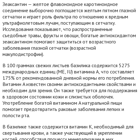
Зеаксантин — желтое флавоноидное каротиноидное
соединение выборочно поглощается желтым пятном глазной
сетчатки и играет роль фильтра по отношению к вредным
ультрафиолетовым лучам, поступающим в сетчатку.
Исследования показывают, что распространенные
съедобные травы, фрукты и овощи, богатые антиоксидантом
зеаксантином помогают защититься от возрастного
заболевания глазной сетчатки (возрастной
макулодистрофии).
В 100 граммах свежих листьев базилика содержится 5275
международных единиц (МЕ, IU) витамина A, что составляет
175% от рекомендованной дневной нормы его потребления.
Витамин A известен своими антиоксидантными свойствами и
необходим для зрения. Он также требуется для поддержания
в здоровом состоянии кожи и слизистых оболочек.
Употребление богатой витамином A натуральной пищи
помогает предотвратить раковые заболевания легких и
полости рта.
В базилике также содержится витамин K, необходимый для
свертывания крови, а также участвующий в укреплении
костей, способствуя процессу минерализации в них.