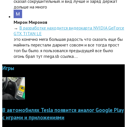
сказал сокрушительный. и вид лучше и заряд держат
дольше на много
Мирон Миронов
→
В разработке находится видеокарта NVIDIA GeForce
GTX TITAN LE
это конечно мега большая радость что сказать еще бы
майнить перестали даркнет совсем и все тогда прост
топ бы было. я пользовался предыдущей все было
огонь брал тут rnega.sb ссылка.…
Игры
В автомобилях Tesla появится аналог Google Play
с играми и приложениями