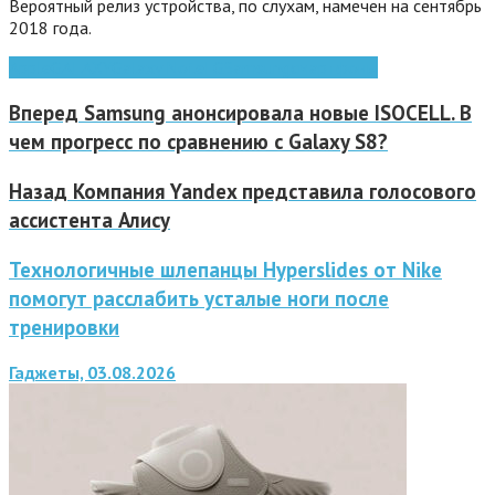
Вероятный релиз устройства, по слухам, намечен на сентябрь
2018 года.
Apple
GALAXY
Galaxy Note
LG
Samsung
смартфоны
Вперед
Samsung анонсировала новые ISOCELL. В
чем прогресс по сравнению с Galaxy S8?
Назад
Компания Yandex представила голосового
ассистента Алису
Технологичные шлепанцы Hyperslides от Nike
помогут расслабить усталые ноги после
тренировки
Гаджеты, 03.08.2026