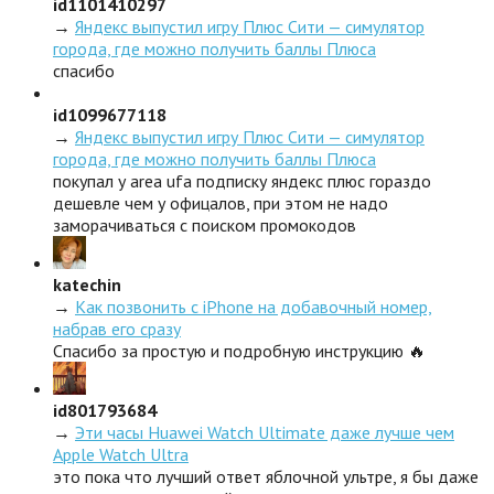
id1101410297
→
Яндекс выпустил игру Плюс Сити — симулятор
города, где можно получить баллы Плюса
спасибо
id1099677118
→
Яндекс выпустил игру Плюс Сити — симулятор
города, где можно получить баллы Плюса
покупал у area ufa подписку яндекс плюс гораздо
дешевле чем у офицалов, при этом не надо
заморачиваться с поиском промокодов
katechin
→
Как позвонить с iPhone на добавочный номер,
набрав его сразу
Спасибо за простую и подробную инструкцию 🔥
id801793684
→
Эти часы Huawei Watch Ultimate даже лучше чем
Apple Watch Ultra
это пока что лучший ответ яблочной ультре, я бы даже