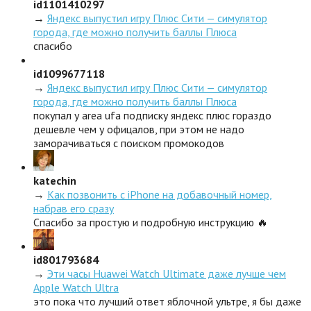
id1101410297
→
Яндекс выпустил игру Плюс Сити — симулятор
города, где можно получить баллы Плюса
спасибо
id1099677118
→
Яндекс выпустил игру Плюс Сити — симулятор
города, где можно получить баллы Плюса
покупал у area ufa подписку яндекс плюс гораздо
дешевле чем у офицалов, при этом не надо
заморачиваться с поиском промокодов
katechin
→
Как позвонить с iPhone на добавочный номер,
набрав его сразу
Спасибо за простую и подробную инструкцию 🔥
id801793684
→
Эти часы Huawei Watch Ultimate даже лучше чем
Apple Watch Ultra
это пока что лучший ответ яблочной ультре, я бы даже