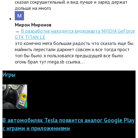
сказал сокрушительный. и вид лучше и заряд держат
дольше на много
Мирон Миронов
→
В разработке находится видеокарта NVIDIA GeForce
GTX TITAN LE
это конечно мега большая радость что сказать еще бы
майнить перестали даркнет совсем и все тогда прост
топ бы было. я пользовался предыдущей все было
огонь брал тут rnega.sb ссылка.…
Игры
В автомобилях Tesla появится аналог Google Play
с играми и приложениями