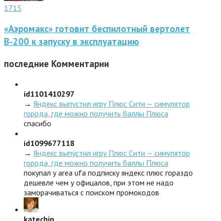
1715
«Аэромакс» готовит беспилотный вертолет
В-200 к запуску в эксплуатацию
последние
Комментарии
id1101410297
→
Яндекс выпустил игру Плюс Сити — симулятор
города, где можно получить баллы Плюса
спасибо
id1099677118
→
Яндекс выпустил игру Плюс Сити — симулятор
города, где можно получить баллы Плюса
покупал у area ufa подписку яндекс плюс гораздо
дешевле чем у офицалов, при этом не надо
заморачиваться с поиском промокодов
katechin