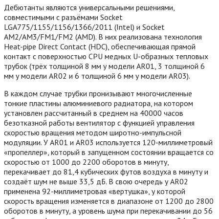
Дебютанты являются универсальными решениями,
совместимыми с разъёмами Socket
LGA775/1155/1156/1366/2011 (Intel) и Socket
AM2/AM3/FM1/FM2 (AMD). В них реализована технология
Heat-pipe Direct Contact (HDC), обеспечивающая прямой
контакт с поверхностью CPU медных U-образных тепловых
трубок (трёх толщиной 8 мм у модели AR01, 3 толщиной 6
мм у модели AR02 и 6 толщиной 6 мм у модели AR03).
В каждом случае трубки пронизывают многочисленные
тонкие пластины алюминиевого радиатора, на котором
установлен рассчитанный в среднем на 40000 часов
безотказной работы вентилятор с функцией управления
скоростью вращения методом широтно-импульсной
модуляции. У AR01 и AR03 используется 120-миллиметровый
«пропеллер», который в запущенном состоянии вращается со
скоростью от 1000 до 2200 оборотов в минуту,
перекачивает до 81,4 кубических футов воздуха в минуту и
создаёт шум не выше 33,5 дБ. В свою очередь у AR02
применена 92-миллиметровая «вертушка», у которой
скорость вращения изменяется в диапазоне от 1200 до 2800
оборотов в минуту, а уровень шума при перекачивании до 56