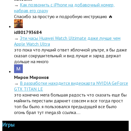
→
Как позвонить с iPhone на добавочный номер,
набрав его сразу
Спасибо за простую и подробную инструкцию 🔥
id801793684
→
Эти часы Huawei Watch Ultimate даже лучше чем
Apple Watch Ultra
это пока что лучший ответ яблочной ультре, я бы даже
сказал сокрушительный. и вид лучше и заряд держат
дольше на много
Мирон Миронов
→
В разработке находится видеокарта NVIDIA GeForce
GTX TITAN LE
это конечно мега большая радость что сказать еще бы
майнить перестали даркнет совсем и все тогда прост
топ бы было. я пользовался предыдущей все было
огонь брал тут rnega.sb ссылка.…
Игры