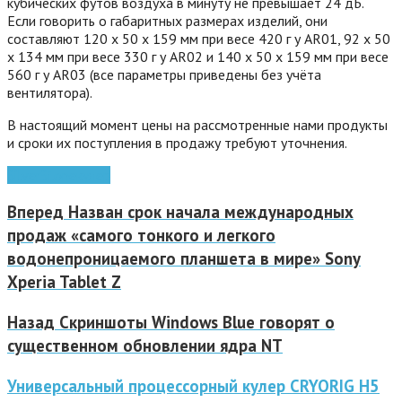
кубических футов воздуха в минуту не превышает 24 дБ.
Если говорить о габаритных размерах изделий, они
составляют 120 x 50 x 159 мм при весе 420 г у AR01, 92 x 50
x 134 мм при весе 330 г у AR02 и 140 x 50 x 159 мм при весе
560 г у AR03 (все параметры приведены без учёта
вентилятора).
В настоящий момент цены на рассмотренные нами продукты
и сроки их поступления в продажу требуют уточнения.
SilverStone
кулер
Вперед
Назван срок начала международных
продаж «самого тонкого и легкого
водонепроницаемого планшета в мире» Sony
Xperia Tablet Z
Назад
Скриншоты Windows Blue говорят о
существенном обновлении ядра NT
Универсальный процессорный кулер CRYORIG H5