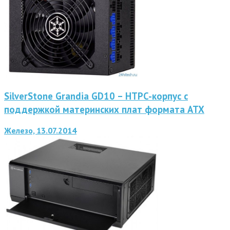
SilverStone Grandia GD10 – HTPC-корпус с
поддержкой материнских плат формата ATX
Железо, 13.07.2014