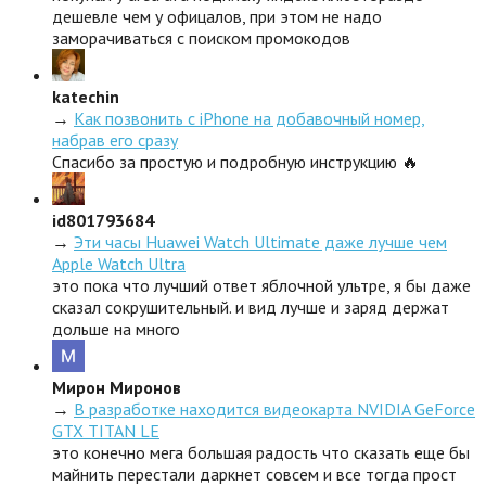
дешевле чем у офицалов, при этом не надо
заморачиваться с поиском промокодов
katechin
→
Как позвонить с iPhone на добавочный номер,
набрав его сразу
Спасибо за простую и подробную инструкцию 🔥
id801793684
→
Эти часы Huawei Watch Ultimate даже лучше чем
Apple Watch Ultra
это пока что лучший ответ яблочной ультре, я бы даже
сказал сокрушительный. и вид лучше и заряд держат
дольше на много
Мирон Миронов
→
В разработке находится видеокарта NVIDIA GeForce
GTX TITAN LE
это конечно мега большая радость что сказать еще бы
майнить перестали даркнет совсем и все тогда прост