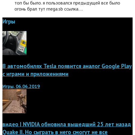
топ бы было. я пользовался предыдущей все было
огонь брал тут rnega.sb ссылка.…
Игры
В автомобилях Tesla появится аналог Google Play
с играми и приложениями
Игры, 06.06.2019
видео | NVIDIA обновила вышедший 25 лет назад
Quake II. Но сыграть в него смогут не все