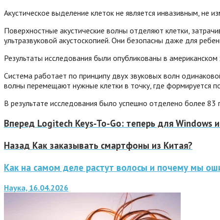
Акустическое выделение клеток не является инвазивным, не и
Поверхностные акустические волны отделяют клетки, затрачив
ультразвуковой акустоскопией. Они безопасны даже для ребен
Результаты исследования были опубликованы в американском жу
Система работает по принципу двух звуковых волн одинаково
волны перемещают нужные клетки в точку, где формируется по
В результате исследования было успешно отделено более 83 п
Вперед
Logitech Keys-To-Go: теперь для Windows и
Назад
Как заказывать смартфоны из Китая?
Как на самом деле растут волосы и почему мы ош
Наука, 16.04.2026