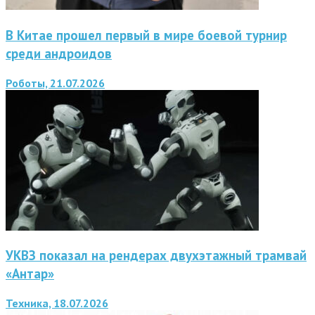
В Китае прошел первый в мире боевой турнир
среди андроидов
Роботы, 21.07.2026
УКВЗ показал на рендерах двухэтажный трамвай
«Антар»
Техника, 18.07.2026