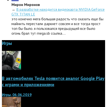
Мирон Миронов
→
В разработке находится видеокарта NVIDIA GeForce
GTX TITAN LE
это конечно мега большая радость что сказать еще бы
майнить перестали даркнет совсем и все тогда прост
топ бы было. я пользовался предыдущей все было
огонь брал тут rnega.sb ссылка.…
Игры
В автомобилях Tesla появится аналог Google Play
с играми и приложениями
Игры, 06.06.2019