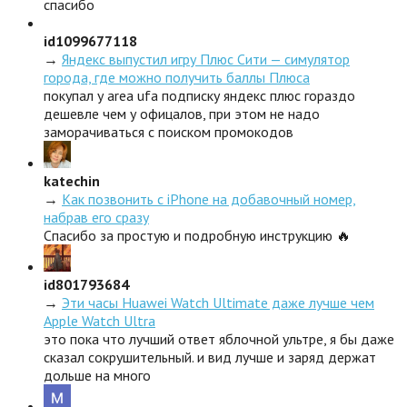
спасибо
id1099677118
→
Яндекс выпустил игру Плюс Сити — симулятор
города, где можно получить баллы Плюса
покупал у area ufa подписку яндекс плюс гораздо
дешевле чем у офицалов, при этом не надо
заморачиваться с поиском промокодов
katechin
→
Как позвонить с iPhone на добавочный номер,
набрав его сразу
Спасибо за простую и подробную инструкцию 🔥
id801793684
→
Эти часы Huawei Watch Ultimate даже лучше чем
Apple Watch Ultra
это пока что лучший ответ яблочной ультре, я бы даже
сказал сокрушительный. и вид лучше и заряд держат
дольше на много