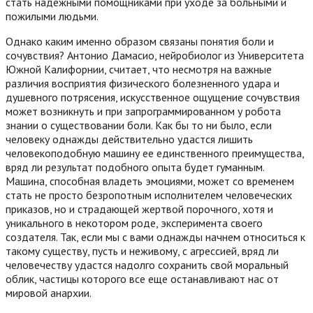
стать надежными помощниками при уходе за больными и
пожилыми людьми.
Однако каким именно образом связаны понятия боли и
сочувствия? Антонио Дамасио, нейробиолог из Университета
Южной Калифорнии, считает, что несмотря на важные
различия восприятия физического болезненного удара и
душевного потрясения, искусственное ощущение сочувствия
может возникнуть и при запрограммированном у робота
знании о существовании боли. Как бы то ни было, если
человеку однажды действительно удастся лишить
человекоподобную машину ее единственного преимущества,
вряд ли результат подобного опыта будет гуманным.
Машина, способная владеть эмоциями, может со временем
стать не просто безропотным исполнителем человеческих
приказов, но и страдающей жертвой порочного, хотя и
уникального в некотором роде, эксперимента своего
создателя. Так, если мы с вами однажды начнем относиться к
такому существу, пусть и неживому, с агрессией, вряд ли
человечеству удастся надолго сохранить свой моральный
облик, частицы которого все еще останавливают нас от
мировой анархии.