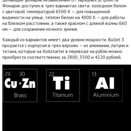
Фонарик доступен в трех вариантах света: холодном белом
с цветовой температурой 6500 K — для повышенной
видимости на улице, теплом белом на 4000 K — для работы
на близком расстоянии, а также красном с длиной волны 660
нм — для сохранения ночного зрения.
Каждый из вариантов имеет два уровня мощности. Bullet 3
продается с корпусом в трех версиях — из алюминия, латуни и
титана, которые на Kickstarter в переводе на рубли можно
приобрести соответственно за 2800, 3500 и 4220 рублей.