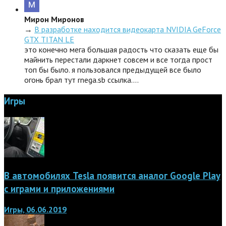
Мирон Миронов
→
В разработке находится видеокарта NVIDIA GeForce
GTX TITAN LE
это конечно мега большая радость что сказать еще бы
майнить перестали даркнет совсем и все тогда прост
топ бы было. я пользовался предыдущей все было
огонь брал тут rnega.sb ссылка.…
Игры
В автомобилях Tesla появится аналог Google Play
с играми и приложениями
Игры, 06.06.2019