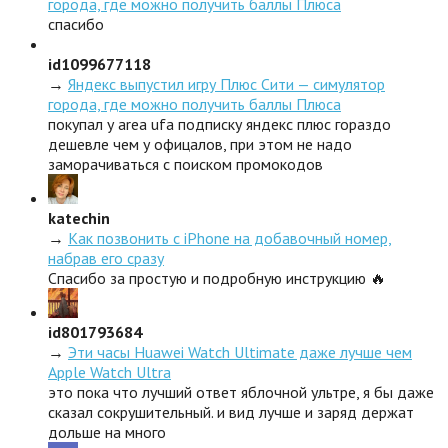
города, где можно получить баллы Плюса
спасибо
id1099677118
→
Яндекс выпустил игру Плюс Сити — симулятор
города, где можно получить баллы Плюса
покупал у area ufa подписку яндекс плюс гораздо
дешевле чем у офицалов, при этом не надо
заморачиваться с поиском промокодов
katechin
→
Как позвонить с iPhone на добавочный номер,
набрав его сразу
Спасибо за простую и подробную инструкцию 🔥
id801793684
→
Эти часы Huawei Watch Ultimate даже лучше чем
Apple Watch Ultra
это пока что лучший ответ яблочной ультре, я бы даже
сказал сокрушительный. и вид лучше и заряд держат
дольше на много