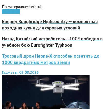
По материалам techcult
Kickstarter
Вперед
Roughridge Highcountry — компактная
походная кухня для суровых условий
Назад
Китайский истребитель J-10CE победил в
учебном бою Eurofighter Typhoon
Тросовый дрон Heone-X способен осветить до
1000 квадратных метров земли
Гаджеты, 02.08.2026