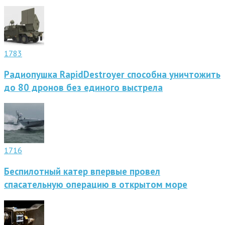
1783
Радиопушка RapidDestroyer способна уничтожить
до 80 дронов без единого выстрела
1716
Беспилотный катер впервые провел
спасательную операцию в открытом море