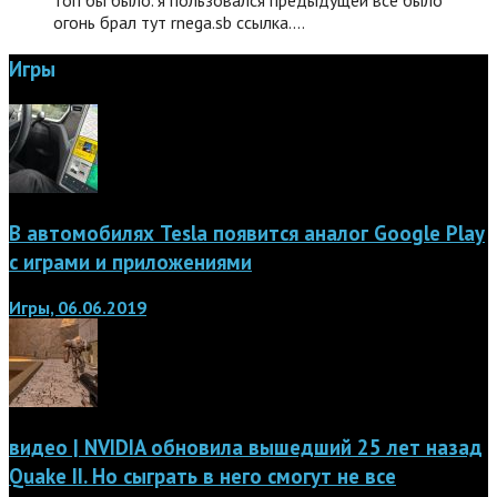
топ бы было. я пользовался предыдущей все было
огонь брал тут rnega.sb ссылка.…
Игры
В автомобилях Tesla появится аналог Google Play
с играми и приложениями
Игры, 06.06.2019
видео | NVIDIA обновила вышедший 25 лет назад
Quake II. Но сыграть в него смогут не все