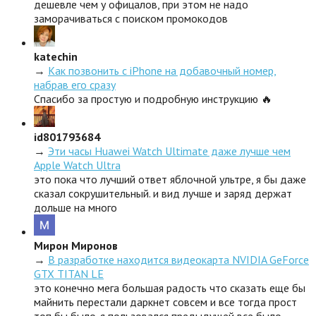
дешевле чем у офицалов, при этом не надо
заморачиваться с поиском промокодов
katechin
→
Как позвонить с iPhone на добавочный номер,
набрав его сразу
Спасибо за простую и подробную инструкцию 🔥
id801793684
→
Эти часы Huawei Watch Ultimate даже лучше чем
Apple Watch Ultra
это пока что лучший ответ яблочной ультре, я бы даже
сказал сокрушительный. и вид лучше и заряд держат
дольше на много
Мирон Миронов
→
В разработке находится видеокарта NVIDIA GeForce
GTX TITAN LE
это конечно мега большая радость что сказать еще бы
майнить перестали даркнет совсем и все тогда прост