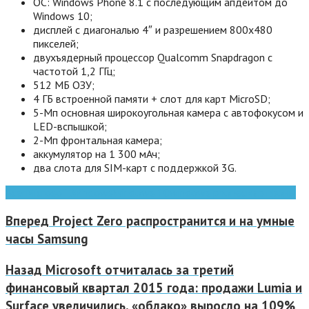
ОС: Windows Phone 8.1 с последующим апдейтом до
Windows 10;
дисплей с диагональю 4″ и разрешением 800х480
пикселей;
двухъядерный процессор Qualcomm Snapdragon с
частотой 1,2 ГГц;
512 МБ ОЗУ;
4 ГБ встроенной памяти + слот для карт MicroSD;
5-Мп основная широкоугольная камера с автофокусом и
LED-вспышкой;
2-Мп фронтальная камера;
аккумулятор на 1 300 мАч;
два слота для SIM-карт с поддержкой 3G.
Acer
Microsoft
Windows
Windows 10
windows phone
смартфоны
Вперед
Project Zero распространится и на умные
часы Samsung
Назад
Microsoft отчиталась за третий
финансовый квартал 2015 года: продажи Lumia и
Surface увеличились, «облако» выросло на 109%