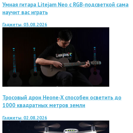
Умная гитара Litejam Neo с RGB-подсветкой сама
научит вас играть
Гаджеты, 03.08.2026
Тросовый дрон Heone-X способен осветить до
1000 квадратных метров земли
Гаджеты, 02.08.2026