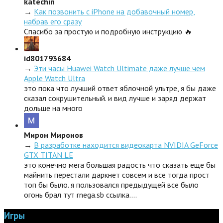
katechin
→
Как позвонить с iPhone на добавочный номер,
набрав его сразу
Спасибо за простую и подробную инструкцию 🔥
id801793684
→
Эти часы Huawei Watch Ultimate даже лучше чем
Apple Watch Ultra
это пока что лучший ответ яблочной ультре, я бы даже
сказал сокрушительный. и вид лучше и заряд держат
дольше на много
Мирон Миронов
→
В разработке находится видеокарта NVIDIA GeForce
GTX TITAN LE
это конечно мега большая радость что сказать еще бы
майнить перестали даркнет совсем и все тогда прост
топ бы было. я пользовался предыдущей все было
огонь брал тут rnega.sb ссылка.…
Игры