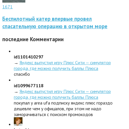
1671
Беспилотный катер впервые провел
спасательную операцию в открытом море
последние
Комментарии
id1101410297
→
Яндекс выпустил игру Плюс Сити — симулятор
города, где можно получить баллы Плюса
спасибо
id1099677118
→
Яндекс выпустил игру Плюс Сити — симулятор
города, где можно получить баллы Плюса
покупал у area ufa подписку яндекс плюс гораздо
дешевле чем у офицалов, при этом не надо
заморачиваться с поиском промокодов