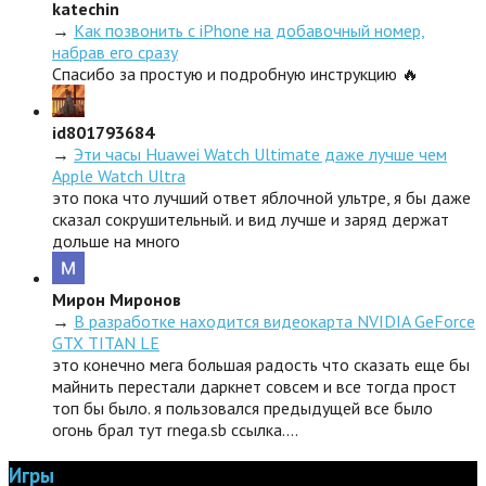
katechin
→
Как позвонить с iPhone на добавочный номер,
набрав его сразу
Спасибо за простую и подробную инструкцию 🔥
id801793684
→
Эти часы Huawei Watch Ultimate даже лучше чем
Apple Watch Ultra
это пока что лучший ответ яблочной ультре, я бы даже
сказал сокрушительный. и вид лучше и заряд держат
дольше на много
Мирон Миронов
→
В разработке находится видеокарта NVIDIA GeForce
GTX TITAN LE
это конечно мега большая радость что сказать еще бы
майнить перестали даркнет совсем и все тогда прост
топ бы было. я пользовался предыдущей все было
огонь брал тут rnega.sb ссылка.…
Игры