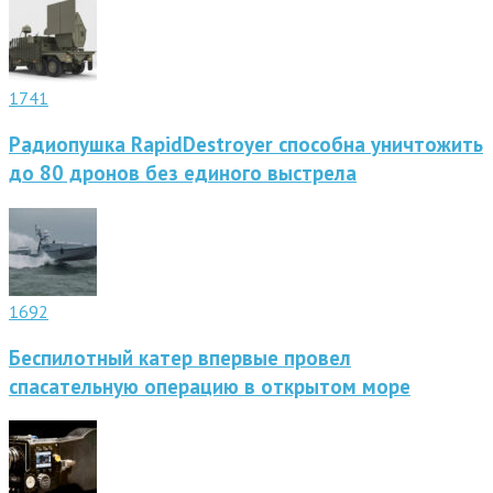
1741
Радиопушка RapidDestroyer способна уничтожить
до 80 дронов без единого выстрела
1692
Беспилотный катер впервые провел
спасательную операцию в открытом море