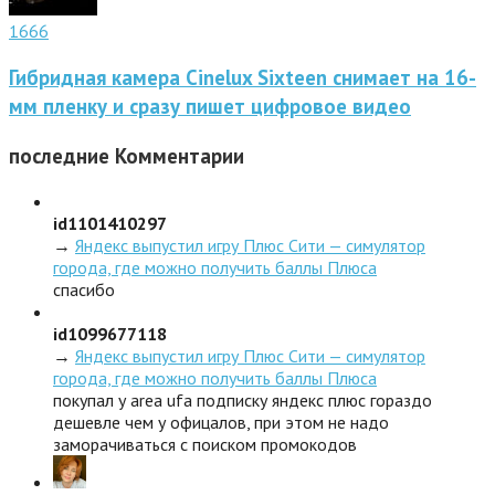
1666
Гибридная камера Cinelux Sixteen снимает на 16-
мм пленку и сразу пишет цифровое видео
последние
Комментарии
id1101410297
→
Яндекс выпустил игру Плюс Сити — симулятор
города, где можно получить баллы Плюса
спасибо
id1099677118
→
Яндекс выпустил игру Плюс Сити — симулятор
города, где можно получить баллы Плюса
покупал у area ufa подписку яндекс плюс гораздо
дешевле чем у офицалов, при этом не надо
заморачиваться с поиском промокодов