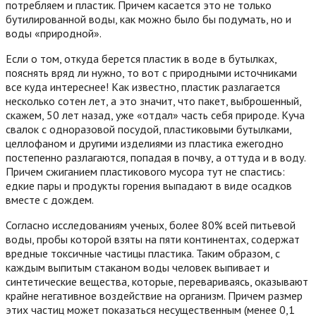
потребляем и пластик. Причем касается это не только
бутилированной воды, как можно было бы подумать, но и
воды «природной».
Если о том, откуда берется пластик в воде в бутылках,
пояснять вряд ли нужно, то вот с природными источниками
все куда интереснее! Как известно, пластик разлагается
несколько сотен лет, а это значит, что пакет, выброшенный,
скажем, 50 лет назад, уже «отдал» часть себя природе. Куча
свалок с одноразовой посудой, пластиковыми бутылками,
целлофаном и другими изделиями из пластика ежегодно
постепенно разлагаются, попадая в почву, а оттуда и в воду.
Причем сжиганием пластикового мусора тут не спастись:
едкие пары и продукты горения выпадают в виде осадков
вместе с дождем.
Согласно исследованиям ученых, более 80% всей питьевой
воды, пробы которой взяты на пяти континентах, содержат
вредные токсичные частицы пластика. Таким образом, с
каждым выпитым стаканом воды человек выпивает и
синтетические вещества, которые, перевариваясь, оказывают
крайне негативное воздействие на организм. Причем размер
этих частиц может показаться несущественным (менее 0,1