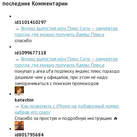
последние
Комментарии
id1101410297
→
Яндекс выпустил игру Плюс Сити — симулятор
города, где можно получить баллы Плюса
спасибо
id1099677118
→
Яндекс выпустил игру Плюс Сити — симулятор
города, где можно получить баллы Плюса
покупал у area ufa подписку яндекс плюс гораздо
дешевле чем у офицалов, при этом не надо
заморачиваться с поиском промокодов
katechin
→
Как позвонить с iPhone на добавочный номер,
набрав его сразу
Спасибо за простую и подробную инструкцию 🔥
id801793684