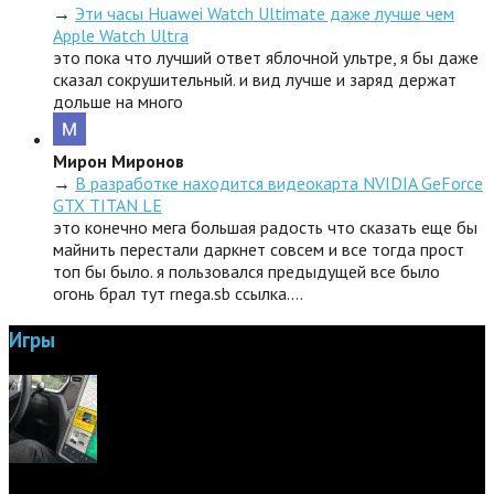
→
Эти часы Huawei Watch Ultimate даже лучше чем
Apple Watch Ultra
это пока что лучший ответ яблочной ультре, я бы даже
сказал сокрушительный. и вид лучше и заряд держат
дольше на много
Мирон Миронов
→
В разработке находится видеокарта NVIDIA GeForce
GTX TITAN LE
это конечно мега большая радость что сказать еще бы
майнить перестали даркнет совсем и все тогда прост
топ бы было. я пользовался предыдущей все было
огонь брал тут rnega.sb ссылка.…
Игры