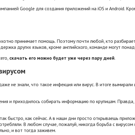
омпанией Google для создания приложений на iOS и Android. Кр
хотно принимает помощь. Поэтому почти любой, кто разбирает
ддержка других языков, кроме английского, команде могут пона
сего,
скачать его можно будет уже через пару дней
.
вирусом
аже не знали, что такое инфекция или вирус. В итоге вымирали
ния и приходилось собирать информацию по крупицам. Правда,
ак быстро, как сейчас. А в наши дни просто открываешь приложе
требляли. В любом случае, пожалуй, никогда борьба с вирусом 
ьно, и вот тогда заживем.