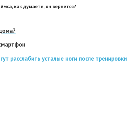
раймса, как думаете, он вернется?
 дома?
-смартфон
гут расслабить усталые ноги после тренировки