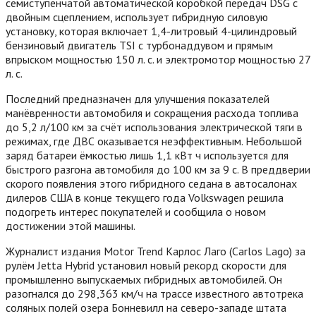
семиступенчатой автоматической коробкой передач DSG с
двойным сцеплением, использует гибридную силовую
установку, которая включает 1,4-литровый 4-цилиндровый
бензиновый двигатель TSI с турбонаддувом и прямым
впрыском мощностью 150 л. с. и электромотор мощностью 27
л. с.
Последний предназначен для улучшения показателей
манёвренности автомобиля и сокращения расхода топлива
до 5,2 л/100 км за счёт использования электрической тяги в
режимах, где ДВС оказывается неэффективным. Небольшой
заряд батареи ёмкостью лишь 1,1 кВт ч используется для
быстрого разгона автомобиля до 100 км за 9 с. В преддверии
скорого появления этого гибридного седана в автосалонах
дилеров США в конце текущего года Volkswagen решила
подогреть интерес покупателей и сообщила о новом
достижении этой машины.
Журналист издания Motor Trend Карлос Лаго (Carlos Lago) за
рулём Jetta Hybrid установил новый рекорд скорости для
промышленно выпускаемых гибридных автомобилей. Он
разогнался до 298,363 км/ч на трассе известного автотрека
соляных полей озера Бонневилл на северо-западе штата