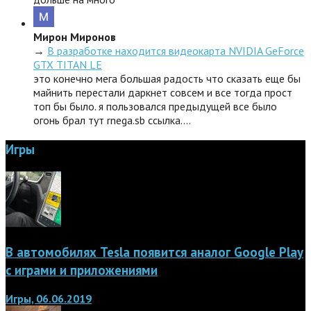
Мирон Миронов
→
В разработке находится видеокарта NVIDIA GeForce
GTX TITAN LE
это конечно мега большая радость что сказать еще бы
майнить перестали даркнет совсем и все тогда прост
топ бы было. я пользовался предыдущей все было
огонь брал тут rnega.sb ссылка.…
Игры
В автомобилях Tesla появится аналог Google Play
с играми и приложениями
Игры, 06.06.2019