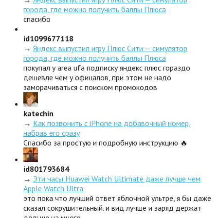
города, где можно получить баллы Плюса
спасибо
id1099677118
→
Яндекс выпустил игру Плюс Сити — симулятор
города, где можно получить баллы Плюса
покупал у area ufa подписку яндекс плюс гораздо
дешевле чем у офицалов, при этом не надо
заморачиваться с поиском промокодов
katechin
→
Как позвонить с iPhone на добавочный номер,
набрав его сразу
Спасибо за простую и подробную инструкцию 🔥
id801793684
→
Эти часы Huawei Watch Ultimate даже лучше чем
Apple Watch Ultra
это пока что лучший ответ яблочной ультре, я бы даже
сказал сокрушительный. и вид лучше и заряд держат
дольше на много