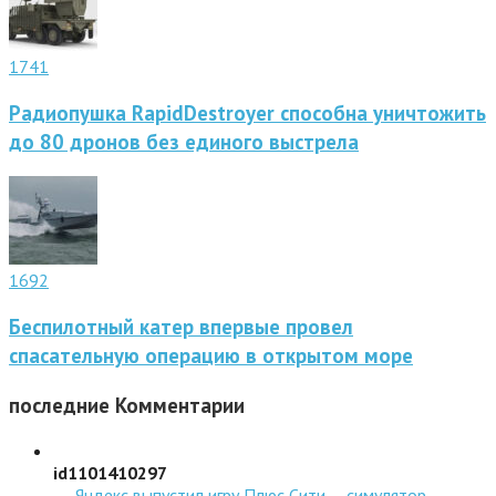
1741
Радиопушка RapidDestroyer способна уничтожить
до 80 дронов без единого выстрела
1692
Беспилотный катер впервые провел
спасательную операцию в открытом море
последние
Комментарии
id1101410297
→
Яндекс выпустил игру Плюс Сити — симулятор