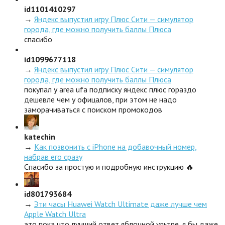
id1101410297
→
Яндекс выпустил игру Плюс Сити — симулятор
города, где можно получить баллы Плюса
спасибо
id1099677118
→
Яндекс выпустил игру Плюс Сити — симулятор
города, где можно получить баллы Плюса
покупал у area ufa подписку яндекс плюс гораздо
дешевле чем у офицалов, при этом не надо
заморачиваться с поиском промокодов
katechin
→
Как позвонить с iPhone на добавочный номер,
набрав его сразу
Спасибо за простую и подробную инструкцию 🔥
id801793684
→
Эти часы Huawei Watch Ultimate даже лучше чем
Apple Watch Ultra
это пока что лучший ответ яблочной ультре, я бы даже