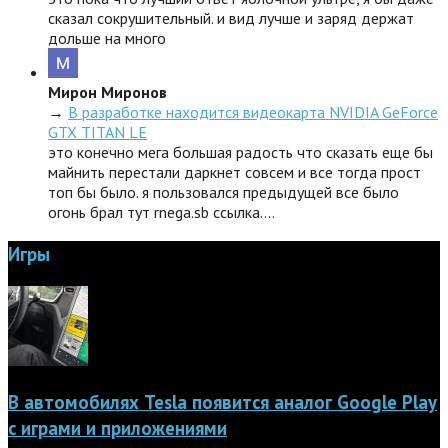
сказал сокрушительный. и вид лучше и заряд держат
дольше на много
Мирон Миронов
→
В разработке находится видеокарта NVIDIA GeForce
GTX TITAN LE
это конечно мега большая радость что сказать еще бы
майнить перестали даркнет совсем и все тогда прост
топ бы было. я пользовался предыдущей все было
огонь брал тут rnega.sb ссылка.…
Игры
В автомобилях Tesla появится аналог Google Play
с играми и приложениями