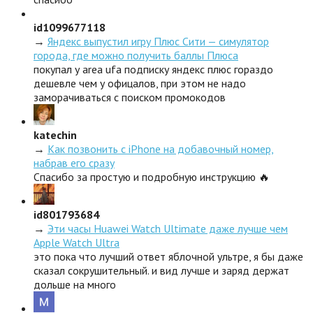
id1099677118
→
Яндекс выпустил игру Плюс Сити — симулятор
города, где можно получить баллы Плюса
покупал у area ufa подписку яндекс плюс гораздо
дешевле чем у офицалов, при этом не надо
заморачиваться с поиском промокодов
katechin
→
Как позвонить с iPhone на добавочный номер,
набрав его сразу
Спасибо за простую и подробную инструкцию 🔥
id801793684
→
Эти часы Huawei Watch Ultimate даже лучше чем
Apple Watch Ultra
это пока что лучший ответ яблочной ультре, я бы даже
сказал сокрушительный. и вид лучше и заряд держат
дольше на много