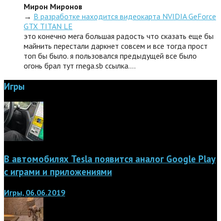
Мирон Миронов
→
В разработке находится видеокарта NVIDIA GeForce
GTX TITAN LE
это конечно мега большая радость что сказать еще бы
майнить перестали даркнет совсем и все тогда прост
топ бы было. я пользовался предыдущей все было
огонь брал тут rnega.sb ссылка.…
Игры
В автомобилях Tesla появится аналог Google Play
с играми и приложениями
Игры, 06.06.2019