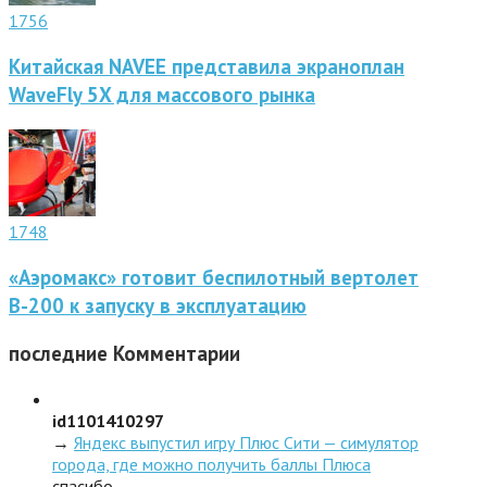
1756
Китайская NAVEE представила экраноплан
WaveFly 5X для массового рынка
1748
«Аэромакс» готовит беспилотный вертолет
В-200 к запуску в эксплуатацию
последние
Комментарии
id1101410297
→
Яндекс выпустил игру Плюс Сити — симулятор
города, где можно получить баллы Плюса
спасибо