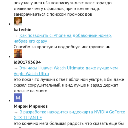
покупал у area ufa подписку яндекс плюс гораздо
дешевле чем у офицалов, при этом не надо
заморачиваться с поиском промокодов
katechin
→
Как позвонить с iPhone на добавочный номер,
набрав его сразу
Спасибо за простую и подробную инструкцию 🔥
id801793684
→
Эти часы Huawei Watch Ultimate даже лучше чем
Apple Watch Ultra
это пока что лучший ответ яблочной ультре, я бы даже
сказал сокрушительный. и вид лучше и заряд держат
дольше на много
Мирон Миронов
→
В разработке находится видеокарта NVIDIA GeForce
GTX TITAN LE
это конечно мега большая радость что сказать еще бы