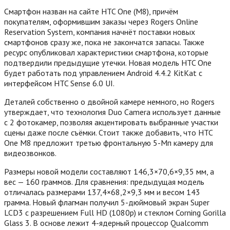
Смартфон назван на сайте HTC One (M8), причём
покупателям, оформившим заказы через Rogers Online
Reservation System, компания начнёт поставки новых
смартфонов сразу же, пока не закончатся запасы.
Также
ресурс опубликовал характеристики смартфона, которые
подтвердили предыдущие утечки. Новая модель HTC One
будет работать под управлением Android 4.4.2 KitKat с
интерфейсом HTC Sense 6.0 UI.
Деталей собственно о двойной камере немного, но Rogers
утверждает, что технология Duo Camera использует данные
с 2 фотокамер, позволяя акцентировать выбранные участки
сцены даже после съёмки. Стоит также добавить, что HTC
One M8 предложит третью фронтальную 5-Мп камеру для
видеозвонков.
Размеры новой модели составляют 146,3×70,6×9,35 мм, а
вес — 160 граммов. Для сравнения: предыдущая модель
отличалась размерами 137,4×68,2×9,3 мм и весом 143
грамма. Новый флагман получил 5-дюймовый экран Super
LCD3 с разрешением Full HD (1080p) и стеклом Corning Gorilla
Glass 3. В основе лежит 4-ядерный процессор Qualcomm