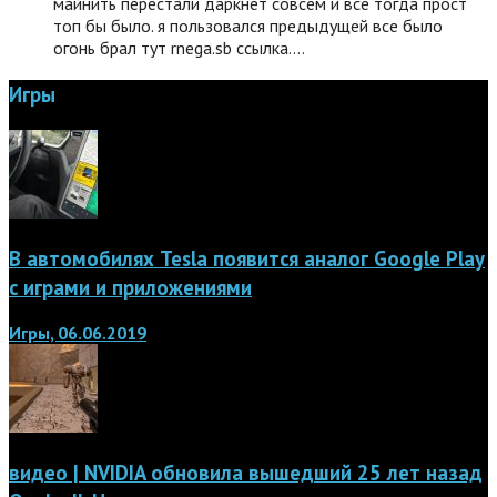
майнить перестали даркнет совсем и все тогда прост
топ бы было. я пользовался предыдущей все было
огонь брал тут rnega.sb ссылка.…
Игры
В автомобилях Tesla появится аналог Google Play
с играми и приложениями
Игры, 06.06.2019
видео | NVIDIA обновила вышедший 25 лет назад