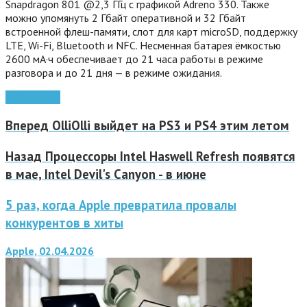
Snapdragon 801 @2,3 ГГц с графикой Adreno 330. Также
можно упомянуть 2 Гбайт оперативной и 32 Гбайт
встроенной флеш-памяти, слот для карт microSD, поддержку
LTE, Wi-Fi, Bluetooth и NFC. Несменная батарея ёмкостью
2600 мА·ч обеспечивает до 21 часа работы в режиме
разговора и до 21 дня — в режиме ожидания.
HTC
htc one
Вперед
OlliOlli выйдет на PS3 и PS4 этим летом
Назад
Процессоры Intel Haswell Refresh появятся
в мае, Intel Devil's Canyon - в июне
5 раз, когда Apple превратила провалы
конкурентов в хиты
Apple, 02.04.2026