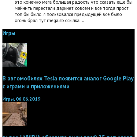
это конечно мега большая радость что сказать еще бы
майнить перестали даркнет совсем и все тогда прост
топ бы было. я пользовался предыдущей все было
огонь брал тут rnega.sb ссылка.…
Игры
В автомобилях Tesla появится аналог Google Play
с играми и приложениями
Игры, 06.06.2019