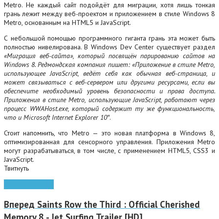
Metro. Не каждый сайт подойдёт для миграции, хотя лишь тонкая
грань лежит между веб-проектом и приложением в стиле Windows 8
Metro, основанным на HTML5 и JavaScript.
С небольшой помощью программного гиганта грань эта может быть
полностью нивелирована. В Windows Dev Center существует раздел
«Миграция веб-сайта», который посвящён парированию сайтов на
Windows 8. Редмондская компания пишет: «Приложение в стиле Metro,
использующее JavaScript, ведёт себя как обычная веб-страница, и
может связываться с веб-сервером или другими ресурсами, если вы
обеспечите необходимый уровень безопасности и права доступа.
Приложения в стиле Metro, использующие JavaScript, работают через
процесс WWAHost.exe, который содержит ту же функциональность,
что и Microsoft Internet Explorer 10″
.
Стоит напомнить, что Metro — это новая платформа в Windows 8,
оптимизированная для сенсорного управления. Приложения Metro
могут разрабатываться, в том числе, с применением HTML5, CSS3 и
JavaScript.
Твитнуть
Metro
Windows
Вперед
Saints Row the Third : Official Cherished
Memory 8 - Jet Surfing Trailer [HD]