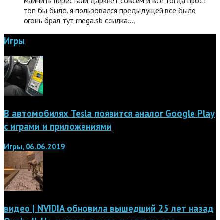
майнить перестали даркнет совсем и все тогда прост
топ бы было. я пользовался предыдущей все было
огонь брал тут rnega.sb ссылка.…
Игры
В автомобилях Tesla появится аналог Google Play
с играми и приложениями
Игры, 06.06.2019
видео | NVIDIA обновила вышедший 25 лет назад