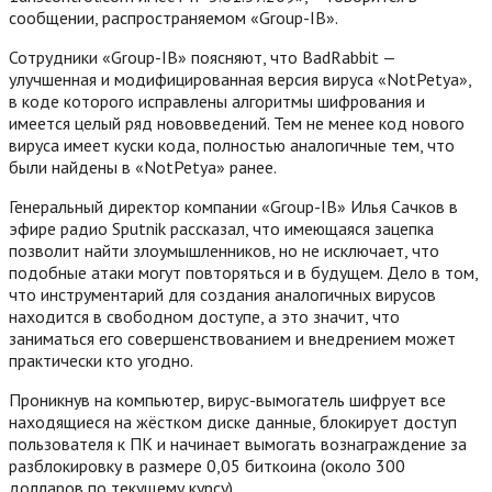
сообщении, распространяемом «Group-IB».
Сотрудники «Group-IB» поясняют, что BadRabbit —
улучшенная и модифицированная версия вируса «NotPetya»,
в коде которого исправлены алгоритмы шифрования и
имеется целый ряд нововведений. Тем не менее код нового
вируса имеет куски кода, полностью аналогичные тем, что
были найдены в «NotPetya» ранее.
Генеральный директор компании «Group-IB» Илья Сачков в
эфире радио Sputnik рассказал, что имеющаяся зацепка
позволит найти злоумышленников, но не исключает, что
подобные атаки могут повторяться и в будущем. Дело в том,
что инструментарий для создания аналогичных вирусов
находится в свободном доступе, а это значит, что
заниматься его совершенствованием и внедрением может
практически кто угодно.
Проникнув на компьютер, вирус-вымогатель шифрует все
находящиеся на жёстком диске данные, блокирует доступ
пользователя к ПК и начинает вымогать вознаграждение за
разблокировку в размере 0,05 биткоина (около 300
долларов по текущему курсу).