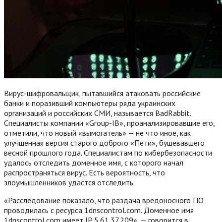
Вирус-шифровальщик, пытавшийся атаковать российские
банки и поразивший компьютеры ряда украинских
организаций и российских СМИ, называется BadRabbit.
Специалисты компании «Group-IB», проанализировавшие его,
отметили, что новый «вымогатель» — не что иное, как
улучшенная версия старого доброго «Пети», бушевавшего
весной прошлого года. Специалистам по кибербезопасности
удалось отследить доменное имя, с которого начал
распространяться вирус. Есть вероятность, что
злоумышленников удастся отследить.
«Расследование показало, что раздача вредоносного ПО
проводилась с ресурса 1dnscontrol.com. Доменное имя
1dnscontrol.com имеет IP 5.61.37.209», — говорится в