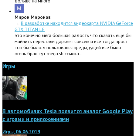
дольше на много
Мирон Миронов
→
В разработке находится видеокарта NVIDIA GeForce
GTX TITAN LE
это конечно мега большая радость что сказать еще бы
майнить перестали даркнет совсем и все тогда прост
топ бы было. я пользовался предыдущей все было
огонь брал тут rnega.sb ссылка.…
Игры
В автомобилях Tesla появится аналог Google Play
с играми и приложениями
Игры, 06.06.2019