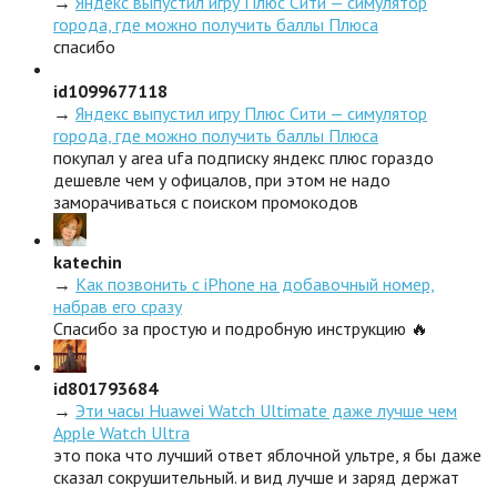
→
Яндекс выпустил игру Плюс Сити — симулятор
города, где можно получить баллы Плюса
спасибо
id1099677118
→
Яндекс выпустил игру Плюс Сити — симулятор
города, где можно получить баллы Плюса
покупал у area ufa подписку яндекс плюс гораздо
дешевле чем у офицалов, при этом не надо
заморачиваться с поиском промокодов
katechin
→
Как позвонить с iPhone на добавочный номер,
набрав его сразу
Спасибо за простую и подробную инструкцию 🔥
id801793684
→
Эти часы Huawei Watch Ultimate даже лучше чем
Apple Watch Ultra
это пока что лучший ответ яблочной ультре, я бы даже
сказал сокрушительный. и вид лучше и заряд держат