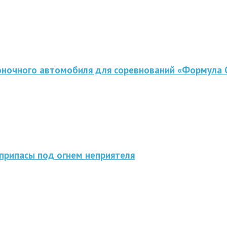
оночного автомобиля для соревнований «Формула 
припасы под огнем неприятеля