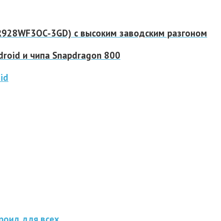
R928WF3OC-3GD) с высоким заводским разгоном
roid и чипа Snapdragon 800
id
роид для всех