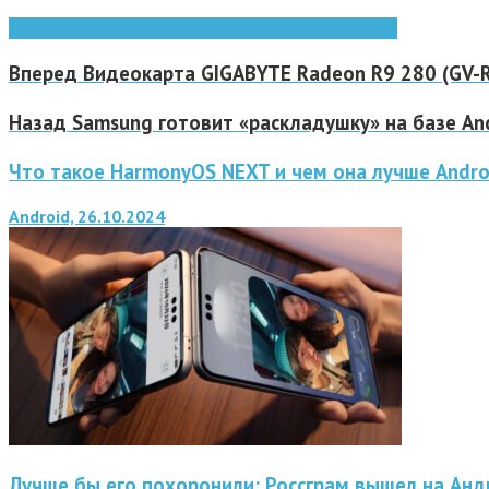
windows phone
Windows Phone 8
мобильная ос
слухи
Вперед
Видеокарта GIGABYTE Radeon R9 280 (GV-
Назад
Samsung готовит «раскладушку» на базе And
Что такое HarmonyOS NEXT и чем она лучше Andro
Android, 26.10.2024
Лучше бы его похоронили: Россграм вышел на Анд