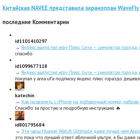
Китайская NAVEE представила экраноплан WaveFly
последние
Комментарии
id1101410297
→
Яндекс выпустил игру Плюс Сити — симулятор города,
спасибо
id1099677118
→
Яндекс выпустил игру Плюс Сити — симулятор города,
покупал у area ufa подписку яндекс плюс гораздо дешев
katechin
→
Как позвонить с iPhone на добавочный номер, набрав 
Спасибо за простую и подробную инструкцию 🔥
id801793684
→
Эти часы Huawei Watch Ultimate даже лучше чем Appl
это пока что лучший ответ яблочной ультре, я бы даже 