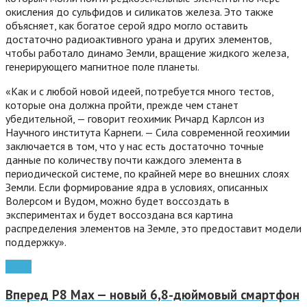
окисления до сульфидов и силикатов железа. Это также
объясняет, как богатое серой ядро могло оставить
достаточно радиоактивного урана и других элементов,
чтобы работало динамо Земли, вращение жидкого железа,
генерирующего магнитное поле планеты.
«Как и с любой новой идеей, потребуется много тестов,
которые она должна пройти, прежде чем станет
убедительной, — говорит геохимик Ричард Карлсон из
Научного института Карнеги. — Сила современной геохимии
заключается в том, что у нас есть достаточно точные
данные по количеству почти каждого элемента в
периодической системе, по крайней мере во внешних слоях
Земли. Если формирование ядра в условиях, описанных
Волерсом и Вудом, можно будет воссоздать в
экспериментах и будет воссоздана вся картина
распределения элементов на Земле, это предоставит модели
поддержку».
наука
Вперед
P8 Max — новый 6,8-дюймовый смартфон