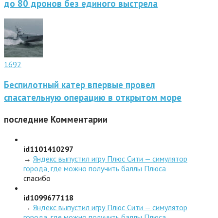
до 80 дронов без единого выстрела
1692
Беспилотный катер впервые провел
спасательную операцию в открытом море
последние
Комментарии
id1101410297
→
Яндекс выпустил игру Плюс Сити — симулятор
города, где можно получить баллы Плюса
спасибо
id1099677118
→
Яндекс выпустил игру Плюс Сити — симулятор
города, где можно получить баллы Плюса