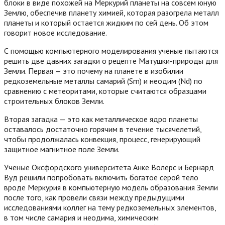
блоки в виде похожей на Меркурий планеты на совсем юную
Землю, обеспечив планету химией, которая разогрела металл
планеты и который остается жидким по сей день. Об этом
говорит новое исследование.
С помощью компьютерного моделирования ученые пытаются
решить две давних загадки о рецепте Матушки-природы для
Земли. Первая — это почему на планете в изобилии
редкоземельные металлы самарий (Sm) и неодим (Nd) по
сравнению с метеоритами, которые считаются образцами
строительных блоков Земли.
Вторая загадка — это как металлическое ядро планеты
оставалось достаточно горячим в течение тысячелетий,
чтобы продолжалась конвекция, процесс, генерирующий
защитное магнитное поле Земли.
Ученые Оксфордского университета Анке Волерс и Бернард
Вуд решили попробовать включить богатое серой тело
вроде Меркурия в компьютерную модель образования Земли
после того, как провели связи между предыдущими
исследованиями коллег на тему редкоземельных элементов,
в том числе самария и неодима, химическим