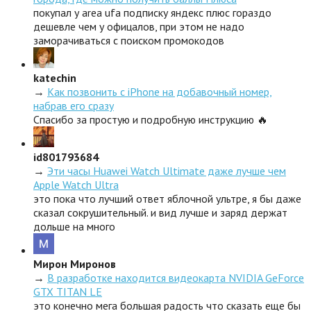
покупал у area ufa подписку яндекс плюс гораздо
дешевле чем у офицалов, при этом не надо
заморачиваться с поиском промокодов
katechin
→
Как позвонить с iPhone на добавочный номер,
набрав его сразу
Спасибо за простую и подробную инструкцию 🔥
id801793684
→
Эти часы Huawei Watch Ultimate даже лучше чем
Apple Watch Ultra
это пока что лучший ответ яблочной ультре, я бы даже
сказал сокрушительный. и вид лучше и заряд держат
дольше на много
Мирон Миронов
→
В разработке находится видеокарта NVIDIA GeForce
GTX TITAN LE
это конечно мега большая радость что сказать еще бы