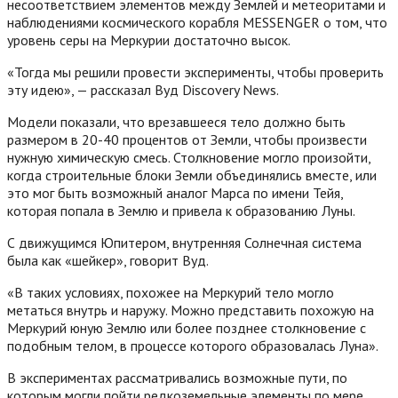
несоответствием элементов между Землей и метеоритами и
наблюдениями космического корабля MESSENGER о том, что
уровень серы на Меркурии достаточно высок.
«Тогда мы решили провести эксперименты, чтобы проверить
эту идею», — рассказал Вуд Discovery News.
Модели показали, что врезавшееся тело должно быть
размером в 20-40 процентов от Земли, чтобы произвести
нужную химическую смесь. Столкновение могло произойти,
когда строительные блоки Земли объединялись вместе, или
это мог быть возможный аналог Марса по имени Тейя,
которая попала в Землю и привела к образованию Луны.
С движущимся Юпитером, внутренняя Солнечная система
была как «шейкер», говорит Вуд.
«В таких условиях, похожее на Меркурий тело могло
метаться внутрь и наружу. Можно представить похожую на
Меркурий юную Землю или более позднее столкновение с
подобным телом, в процессе которого образовалась Луна».
В экспериментах рассматривались возможные пути, по
которым могли пойти редкоземельные элементы по мере