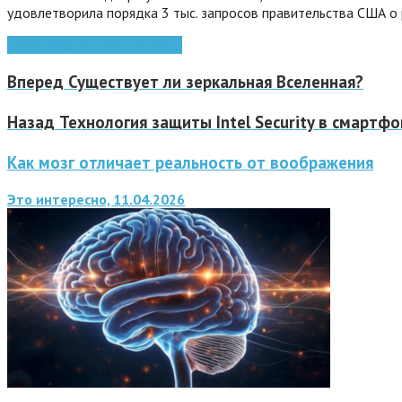
удовлетворила порядка 3 тыс. запросов правительства США о 
Facebook
электронные книги
Вперед
Существует ли зеркальная Вселенная?
Назад
Технология защиты Intel Security в смартфо
Как мозг отличает реальность от воображения
Это интересно, 11.04.2026