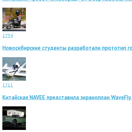
1734
Новосибирские студенты разработали прототип г
1711
Китайская NAVEE представила экраноплан WaveFly