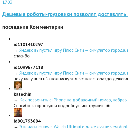
1703
Дешевые роботы-грузовики позволят доставлять 
последние
Комментарии
id1101410297
→
Яндекс выпустил игру Плюс Сити — симулятор города,
спасибо
id1099677118
→
Яндекс выпустил игру Плюс Сити — симулятор города,
покупал у area ufa подписку яндекс плюс гораздо дешев
katechin
→
Как позвонить с iPhone на добавочный номер, набрав 
Спасибо за простую и подробную инструкцию 🔥
id801793684
→
Эти часы Huawei Watch Ultimate даже лучше чем Appl