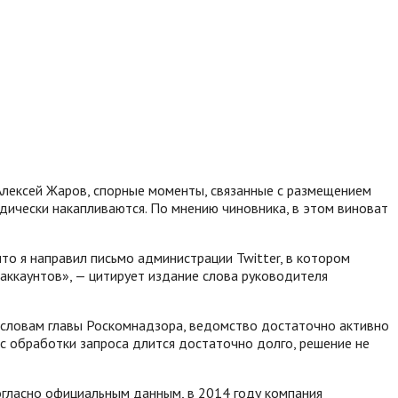
Алексей Жаров, спорные моменты, связанные с размещением
иодически накапливаются. По мнению чиновника, в этом виноват
что я направил письмо администрации Twitter, в котором
 аккаунтов», — цитирует издание слова руководителя
 словам главы Роскомнадзора, ведомство достаточно активно
сс обработки запроса длится достаточно долго, решение не
Согласно официальным данным, в 2014 году компания