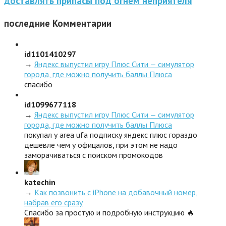
доставлять припасы под огнем неприятеля
последние
Комментарии
id1101410297
→
Яндекс выпустил игру Плюс Сити — симулятор
города, где можно получить баллы Плюса
спасибо
id1099677118
→
Яндекс выпустил игру Плюс Сити — симулятор
города, где можно получить баллы Плюса
покупал у area ufa подписку яндекс плюс гораздо
дешевле чем у офицалов, при этом не надо
заморачиваться с поиском промокодов
katechin
→
Как позвонить с iPhone на добавочный номер,
набрав его сразу
Спасибо за простую и подробную инструкцию 🔥