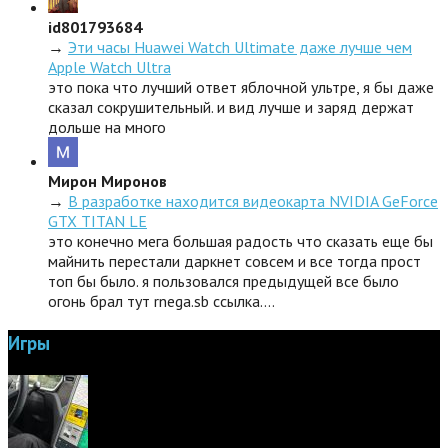
id801793684
→
Эти часы Huawei Watch Ultimate даже лучше чем
Apple Watch Ultra
это пока что лучший ответ яблочной ультре, я бы даже
сказал сокрушительный. и вид лучше и заряд держат
дольше на много
Мирон Миронов
→
В разработке находится видеокарта NVIDIA GeForce
GTX TITAN LE
это конечно мега большая радость что сказать еще бы
майнить перестали даркнет совсем и все тогда прост
топ бы было. я пользовался предыдущей все было
огонь брал тут rnega.sb ссылка.…
Игры