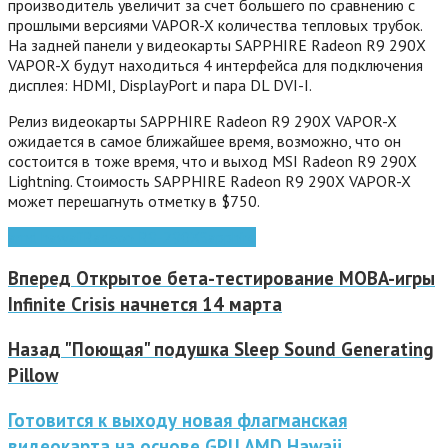
производитель увеличит за счет большего по сравнению с
прошлыми версиями VAPOR-X количества тепловых трубок.
На задней панели у видеокарты SAPPHIRE Radeon R9 290X
VAPOR-X будут находиться 4 интерфейса для подключения
дисплея: HDMI, DisplayPort и пара DL DVI-I.
Релиз видеокарты SAPPHIRE Radeon R9 290X VAPOR-X
ожидается в самое ближайшее время, возможно, что он
состоится в тоже время, что и выход MSI Radeon R9 290X
Lightning. Стоимость SAPPHIRE Radeon R9 290X VAPOR-X
может перешагнуть отметку в $750.
amd hawaii
Radeon R9-290X
Sapphire
Вперед
Открытое бета-тестирование MOBA-игры
Infinite Crisis начнется 14 марта
Назад
"Поющая" подушка Sleep Sound Generating
Pillow
Готовится к выходу новая флагманская
видеокарта на основе GPU AMD Hawaii